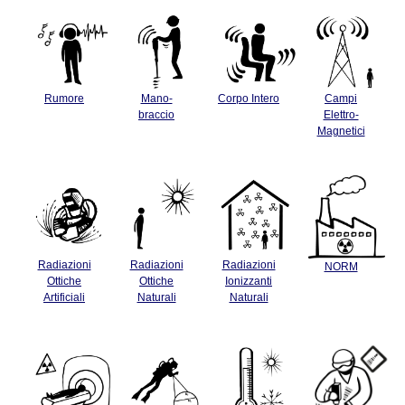
Rumore
Mano-
Corpo Intero
Campi
braccio
Elettro-
Magnetici
Radiazioni
Radiazioni
Radiazioni
NORM
Ottiche
Ottiche
Ionizzanti
Artificiali
Naturali
Naturali