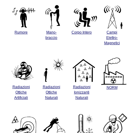
Rumore
Mano-
Corpo Intero
Campi
braccio
Elettro-
Magnetici
Radiazioni
Radiazioni
Radiazioni
NORM
Ottiche
Ottiche
Ionizzanti
Artificiali
Naturali
Naturali