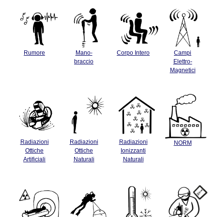
Rumore
Mano-
Corpo Intero
Campi
braccio
Elettro-
Magnetici
Radiazioni
Radiazioni
Radiazioni
NORM
Ottiche
Ottiche
Ionizzanti
Artificiali
Naturali
Naturali