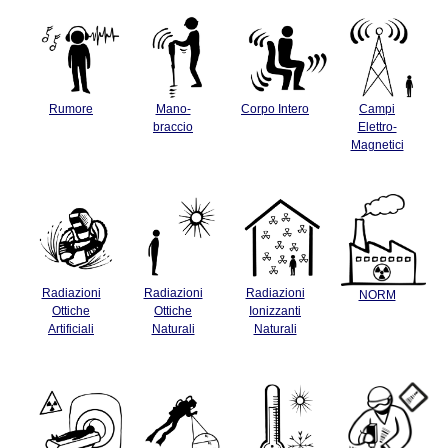
Rumore
Mano-
Corpo Intero
Campi
braccio
Elettro-
Magnetici
Radiazioni
Radiazioni
Radiazioni
NORM
Ottiche
Ottiche
Ionizzanti
Artificiali
Naturali
Naturali