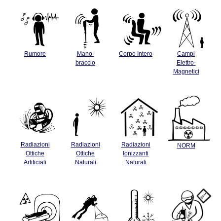
Rumore
Mano-
Corpo Intero
Campi
braccio
Elettro-
Magnetici
Radiazioni
Radiazioni
Radiazioni
NORM
Ottiche
Ottiche
Ionizzanti
Artificiali
Naturali
Naturali