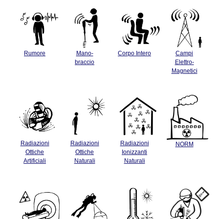
Rumore
Mano-
Corpo Intero
Campi
braccio
Elettro-
Magnetici
Radiazioni
Radiazioni
Radiazioni
NORM
Ottiche
Ottiche
Ionizzanti
Artificiali
Naturali
Naturali