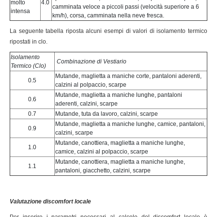
molto
4.0
camminata veloce a piccoli passi (velocità superiore a 6
intensa
km/h), corsa, camminata nella neve fresca.
La seguente tabella riposta alcuni esempi di valori di isolamento termico
ripostati in clo.
Isolamento
Combinazione di Vestiario
Termico (Clo)
Mutande, maglietta a maniche corte, pantaloni aderenti,
0.5
calzini al polpaccio, scarpe
Mutande, maglietta a maniche lunghe, pantaloni
0.6
aderenti, calzini, scarpe
0.7
Mutande, tuta da lavoro, calzini, scarpe
Mutande, maglietta a maniche lunghe, camice, pantaloni,
0.9
calzini, scarpe
Mutande, canottiera, maglietta a maniche lunghe,
1.0
camice, calzini al polpaccio, scarpe
Mutande, canottiera, maglietta a maniche lunghe,
1.1
pantaloni, giacchetto, calzini, scarpe
Valutazione discomfort locale