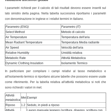
Valutazione discomfort globale
I parametri richiesti per il calcolo di tali risultati devono essere inseriti sul
lato sinistro della pagina. Nella tabella successiva riportiamo i parametri
con denominazione in inglese e i relativi termini in italiano.
Parametro (ENG)
Parametro (IT)
Select Method
Metodo di calcolo
Air Temperature
Temperatura dell'aria
Mean Radiant Temperature
Temperatura Media radiante
Air Speed
Velocità dell'aria
Relative Humidity
Umidità relativa
Metabolic Rate
Attività Metabolica
Dynamic Clothing Insulation
Isolamento Termico
In particolare per compilare i campi relativi al tasso metabolico e
all'isolamento termico si riportano alcune tabelle che possono essere usate
come riferimento. Per la tabella relativa all'attività metabolica si noti che
sono richiesti i valori in met.
Attività
Met
Esempi
metabolica
Riposo
1.2
Seduto, in piedi a riposo
Attività
Lavoro manuale leggero (scrittura, disegno, scrittura con