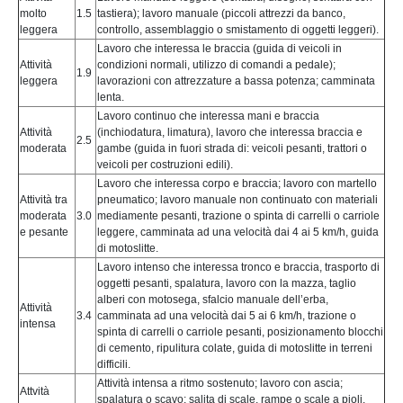
molto
1.5
tastiera); lavoro manuale (piccoli attrezzi da banco,
leggera
controllo, assemblaggio o smistamento di oggetti leggeri).
Lavoro che interessa le braccia (guida di veicoli in
Attività
condizioni normali, utilizzo di comandi a pedale);
1.9
leggera
lavorazioni con attrezzature a bassa potenza; camminata
lenta.
Lavoro continuo che interessa mani e braccia
Attività
(inchiodatura, limatura), lavoro che interessa braccia e
2.5
moderata
gambe (guida in fuori strada di: veicoli pesanti, trattori o
veicoli per costruzioni edili).
Lavoro che interessa corpo e braccia; lavoro con martello
Attività tra
pneumatico; lavoro manuale non continuato con materiali
moderata
3.0
mediamente pesanti, trazione o spinta di carrelli o carriole
e pesante
leggere, camminata ad una velocità dai 4 ai 5 km/h, guida
di motoslitte.
Lavoro intenso che interessa tronco e braccia, trasporto di
oggetti pesanti, spalatura, lavoro con la mazza, taglio
alberi con motosega, sfalcio manuale dell’erba,
Attività
3.4
camminata ad una velocità dai 5 ai 6 km/h, trazione o
intensa
spinta di carrelli o carriole pesanti, posizionamento blocchi
di cemento, ripulitura colate, guida di motoslitte in terreni
difficili.
Attività intensa a ritmo sostenuto; lavoro con ascia;
Attvità
spalatura o scavo; salita di scale, rampe o scale a pioli,