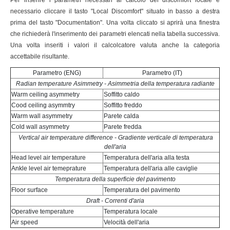
Per inserire i parametri necessari al calcolo del discomfort locale è
necessario cliccare il tasto "Local Discomfort" situato in basso a destra
prima del tasto "Documentation". Una volta cliccato si aprirà una finestra
che richiederà l'inserimento dei parametri elencati nella tabella successiva.
Una volta inseriti i valori il calcolcatore valuta anche la categoria
accettabile risultante.
Parametro (ENG)
Parametro (IT)
Radian temperature Asimmetry - Asimmetria della temperatura radiante
Warm ceiling asymmetry
Soffitto caldo
Cood ceiling asymmtry
Soffitto freddo
Warm wall asymmetry
Parete calda
Cold wall asymmetry
Parete fredda
Vertical air temperature difference - Gradiente verticale di temperatura
dell'aria
Head level air temperature
Temperatura dell'aria alla testa
Ankle level air temeprature
Temperatura dell'aria alle caviglie
Temperatura della superficie del pavimento
Floor surface
Temperatura del pavimento
Draft - Correnti d'aria
Operative temperature
Temperatura locale
Air speed
Velocità dell'aria