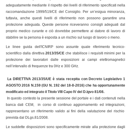
adeguatamente mediante il rispetto dei livelli di riferimento specificati nella
raccomandazione 1999/519/CE del Consiglio. Per un’esigua minoranza,
tuttavia, anche questi livelli di riferimento non possono garantire una
protezione adeguata. Queste persone riceveranno consigli adeguati dal
proprio medico curante e ciò dovrebbe permettere al datore di lavoro di
stabilire se la persona è esposta a un rischio sul luogo di lavoro o meno.
Le linee guida dell'ICNIRP sono assunte quale riferimento tecnico-
scientifico dalla direttiva
2013/35/CE
che stabilisce i requisiti minimi per la
protezione dei lavoratori dalle esposizioni ai campi elettromagnetici
nell’intervallo di frequenze tra 0Hz e 300 GHz.
La
DIRETTIVA 2013/35/UE è stata recepita con Decreto Legislativo 1
AGOSTO 2016 N.159 (GU N. 192 del 18-8-2016) che ha opportunamente
modificato ed integrato il Titolo VIII Capo IV del D.lgvo 81/08
.
In questo contesto la presente sessione del portale e i dati contenuti nella
banca dati CEM, in corso di continuo aggiornamento ed integrazioni,
rappresentano un riferimento valido ai fini della valutazione del rischio
prevista dal DLgs.81/2008.
Le suddette disposizioni sono specificamente mirate alla protezione dagli