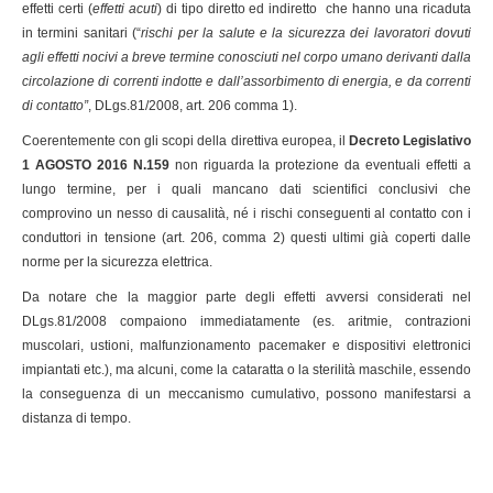
effetti certi (
effetti acuti
) di tipo diretto ed indiretto che hanno una ricaduta
in termini sanitari (“
rischi per la salute e la sicurezza dei lavoratori dovuti
agli effetti nocivi a breve termine conosciuti nel corpo umano derivanti dalla
circolazione di correnti indotte e dall’assorbimento di energia, e da correnti
di contatto”
, DLgs.81/2008, art. 206 comma 1).
Coerentemente con gli scopi della direttiva europea, il
Decreto Legislativo
1 AGOSTO 2016 N.159
non riguarda la protezione da eventuali effetti a
lungo termine, per i quali mancano dati scientifici conclusivi che
comprovino un nesso di causalità, né i rischi conseguenti al contatto con i
conduttori in tensione (art. 206, comma 2) questi ultimi già coperti dalle
norme per la sicurezza elettrica.
Da notare che la maggior parte degli effetti avversi considerati nel
DLgs.81/2008 compaiono immediatamente (es. aritmie, contrazioni
muscolari, ustioni, malfunzionamento pacemaker e dispositivi elettronici
impiantati etc.), ma alcuni, come la cataratta o la sterilità maschile, essendo
la conseguenza di un meccanismo cumulativo, possono manifestarsi a
distanza di tempo.