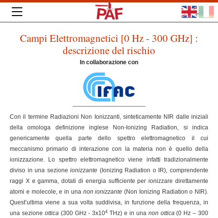
Campi Elettromagnetici [0 Hz - 300 GHz] :
descrizione del rischio
In collaborazione con
Con il termine Radiazioni Non Ionizzanti, sinteticamente NIR dalle iniziali
della omologa definizione inglese Non-Ionizing Radiation, si indica
genericamente quella parte dello spettro elettromagnetico il cui
meccanismo primario di interazione con la materia non è quello della
ionizzazione. Lo spettro elettromagnetico viene infatti tradizionalmente
diviso in una sezione
ionizzante
(Ionizing Radiation o IR), comprendente
raggi X e gamma, dotati di energia sufficiente per ionizzare direttamente
atomi e molecole, e in una
non ionizzante
(Non Ionizing Radiation o NIR).
Quest’ultima viene a sua volta suddivisa, in funzione della frequenza, in
4
una sezione
ottica
(300 GHz - 3x10
THz) e in una
non ottica
(0 Hz – 300