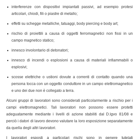
interferenze con dispositivi impiantati passivi, ad esempio protesi
articolari, chiodi, fili o piastre di metallo;
effetti su schegge metalliche, tatuaggi, body piercing e body art;
rischio di proiettili a causa di oggetti ferromagnetici non fissi in un
campo magnetico statico;
innesco involontario di detonatori;
innesco di incendi o esplosioni a causa di materiali infiammabili o
esplosivi;
scosse elettriche o ustioni dovute a correnti di contatto quando una
persona tocca con un oggetto conduttore in un campo elettromagnetico
e uno dei due non è collegato a terra.
Alcuni gruppi di lavoratori sono considerati particolarmente a rischio per i
campi elettromagnetici. Tali lavoratori non possono essere protetti
adeguatamente mediante i livelli di azione stabiliti dal D.lgvo 81/08 e
perciò i datori di lavoro devono valutare la loro esposizione separatamente
da quella degli altri lavoratori.
I lavoratori esposti a particolari rischi sono in genere tutelati