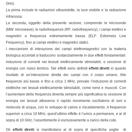
GHz).
La prima include le radiazioni ultraviolette, la luce visibile e la radiazione
infrarossa.
La seconda, oggetto della presente sezione, comprende le microonde
(MW: microwave), le radiofrequenze (RF: radiofrequency), i campi elettrici e
magnetici a frequenza estremamente bassa (ELF: Extremely Low
Frequency), fino ai campi elettrici e magnetici statici.
I meccanismi di interazione dei campi elettromagnetici con la materia
biologica accertati si traducono sostanzialmente in due effetti fondamentali:
induzione di correnti nei tessuti elettricamente stimolabili, e cessione di
energia con rialzo termico. Tali effetti sono definiti
effetti diretti
in quanto
risultato di un’interazione diretta dei campi con il corpo umano. Alle
frequenze più basse e fino a circa 1 MHz, prevale l’induzione di correnti
elettriche nei tessuti elettricamente stimolabili, come nervi e muscoli. Con
l’aumentare della frequenza diventa sempre più significativa la cessione di
energia nei tessuti attraverso il rapido movimento oscillatorio di ioni e
molecole di acqua, con lo sviluppo di calore e riscaldamento. A frequenze
superiori a circa 10 MHz, quest’ultimo effetto è l’unico a permanere, e al di
sopra di 10 GHz, l’assorbimento è esclusivamente a carico della cute.
Gli
effetti diretti
si manifestano al di sopra di specifiche soglie di