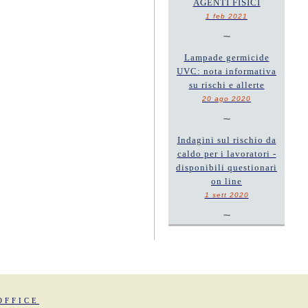
AGENTI FISICI
1 feb 2021
~
Lampade germicide
UVC: nota informativa
su rischi e allerte
20 ago 2020
~
Indagini sul rischio da
caldo per i lavoratori -
disponibili questionari
on line
1 sett 2020
~
OFFICE