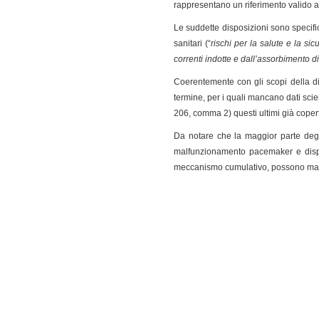
rappresentano un riferimento valido ai
Le suddette disposizioni sono specific
sanitari (“
rischi per la salute e la si
correnti indotte e dall’assorbimento di
Coerentemente con gli scopi della di
termine, per i quali mancano dati scien
206, comma 2) questi ultimi già copert
Da notare che la maggior parte degli
malfunzionamento pacemaker e disposi
meccanismo cumulativo, possono mani