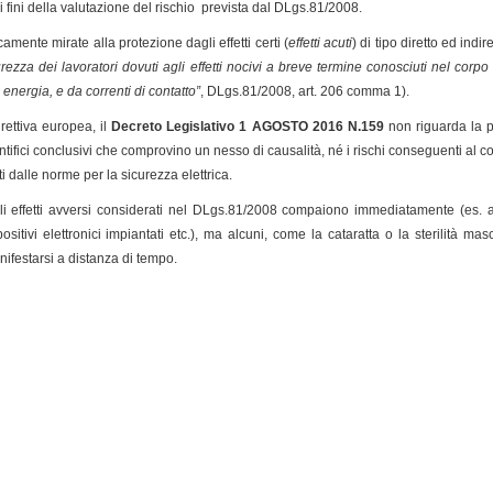
 fini della valutazione del rischio prevista dal DLgs.81/2008.
amente mirate alla protezione dagli effetti certi (
effetti acuti
) di tipo diretto ed ind
curezza dei lavoratori dovuti agli effetti nocivi a breve termine conosciuti nel corp
 energia, e da correnti di contatto”
, DLgs.81/2008, art. 206 comma 1).
rettiva europea, il
Decreto Legislativo 1 AGOSTO 2016 N.159
non riguarda la p
tifici conclusivi che comprovino un nesso di causalità, né i rischi conseguenti al con
i dalle norme per la sicurezza elettrica.
 effetti avversi considerati nel DLgs.81/2008 compaiono immediatamente (es. ari
tivi elettronici impiantati etc.), ma alcuni, come la cataratta o la sterilità m
festarsi a distanza di tempo.