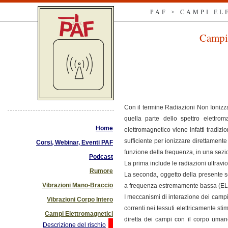
PAF > CAMPI E
Campi 
Con il termine Radiazioni Non Ionizza
quella parte dello spettro elettro
Home
elettromagnetico viene infatti tradiz
sufficiente per ionizzare direttament
Corsi, Webinar, Eventi PAF
funzione della frequenza, in una sez
Podcast
La prima include le radiazioni ultraviol
Rumore
La seconda, oggetto della presente s
Vibrazioni Mano-Braccio
a frequenza estremamente bassa (ELF: 
I meccanismi di interazione dei campi 
Vibrazioni Corpo Intero
correnti nei tessuti elettricamente stim
Campi Elettromagnetici
diretta dei campi con il corpo umano
Descrizione del rischio