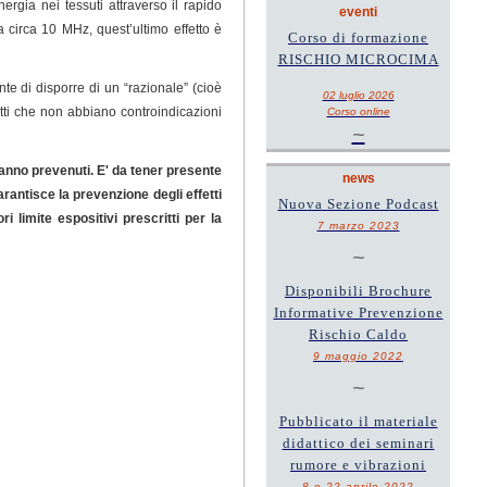
rgia nei tessuti attraverso il rapido
eventi
 circa 10 MHz, quest’ultimo effetto è
Corso di formazione
RISCHIO MICROCIMA
te di disporre di un “razionale” (cioè
02 luglio 2026
etti che non abbiano controindicazioni
Corso online
~
vanno prevenuti. E' da tener presente
news
garantisce la prevenzione degli effetti
Nuova Sezione Podcast
 limite espositivi prescritti per la
7 marzo 2023
~
Disponibili Brochure
Informative Prevenzione
Rischio Caldo
9 maggio 2022
~
Pubblicato il materiale
didattico dei seminari
rumore e vibrazioni
8 e 22 aprile 2022