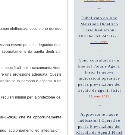
~
Pubblicato on-line
Materiale Didattico
 campo elettromagnetico e uno dei due
Corso Radiazioni
Ottiche del 24/11/21
7 dic 2021
 possono essere protetti adeguatamente
~
ne separatamente da quella degli altri
Sono consultabili on
line sul Portale Agenti
mento specificati nella raccomandazione
Fisici le nuove
tire una protezione adeguata. Queste
indicazioni operative
abilire se la persona è esposta a un
per la prevenzione del
rischio da agenti fisici
31 ago 2021
 requisiti minimi per la protezione dei
~
Approvate le nuove
18-8-2016) che ha opportunamente
Indicazioni Operative
per la Prevenzione del
inuo aggiornamento ed integrazioni,
Rischio da Agenti Fisici