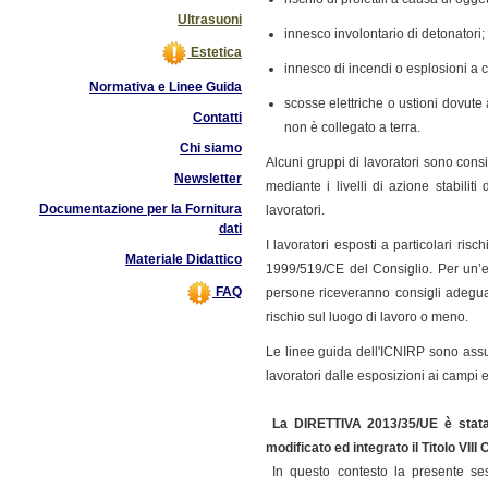
Ultrasuoni
innesco involontario di detonatori;
Estetica
innesco di incendi o esplosioni a c
Normativa e Linee Guida
scosse elettriche o ustioni dovut
Contatti
non è collegato a terra.
Chi siamo
Alcuni gruppi di lavoratori sono cons
Newsletter
mediante i livelli di azione stabilit
Documentazione per la Fornitura
lavoratori.
dati
I lavoratori esposti a particolari ris
Materiale Didattico
1999/519/CE del Consiglio. Per un’e
FAQ
persone riceveranno consigli adeguat
rischio sul luogo di lavoro o meno.
Le linee guida dell'ICNIRP sono assun
lavoratori dalle esposizioni ai campi 
La
DIRETTIVA 2013/35/UE è stat
modificato ed integrato il Titolo VIII
In questo contesto la presente ses