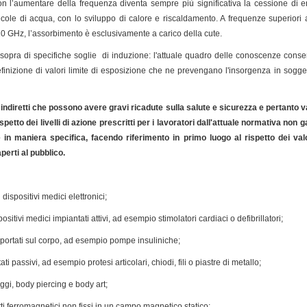
on l’aumentare della frequenza diventa sempre più significativa la cessione di ene
ecole di acqua, con lo sviluppo di calore e riscaldamento. A frequenze superiori a
 10 GHz, l’assorbimento è esclusivamente a carico della cute.
 sopra di specifiche soglie di induzione: l'attuale quadro delle conoscenze consen
efinizione di valori limite di esposizione che ne prevengano l'insorgenza in sogg
i indiretti che possono avere gravi ricadute sulla salute e sicurezza e pertanto 
spetto dei livelli di azione prescritti per i lavoratori dall'attuale normativa non 
 in maniera specifica, facendo riferimento in primo luogo al rispetto dei valori
perti al pubblico.
 dispositivi medici elettronici;
sitivi medici impiantati attivi, ad esempio stimolatori cardiaci o defibrillatori;
i portati sul corpo, ad esempio pompe insuliniche;
ti passivi, ad esempio protesi articolari, chiodi, fili o piastre di metallo;
aggi, body piercing e body art;
etti ferromagnetici non fissi in un campo magnetico statico;