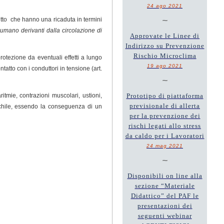
24 ago 2021
~
iretto che hanno una ricaduta in termini
o umano derivanti dalla circolazione di
Approvate le Linee di
Indirizzo su Prevenzione
Rischio Microclima
rotezione da eventuali effetti a lungo
19 ago 2021
tatto con i conduttori in tensione (art.
~
tmie, contrazioni muscolari, ustioni,
Prototipo di piattaforma
previsionale di allerta
aschile, essendo la conseguenza di un
per la prevenzione dei
rischi legati allo stress
da caldo per i Lavoratori
24 mag 2021
~
Disponibili on line alla
sezione “Materiale
Didattico” del PAF le
presentazioni dei
seguenti webinar