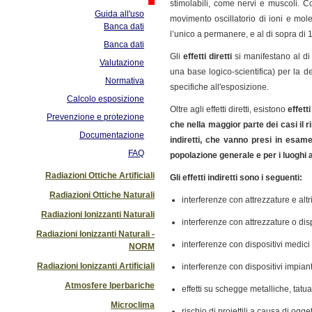
stimolabili, come nervi e muscoli. C
Guida all'uso
movimento oscillatorio di ioni e mol
Banca dati
l’unico a permanere, e al di sopra di
Banca dati
Gli
effetti diretti
si manifestano al di
Valutazione
una base logico-scientifica) per la d
Normativa
specifiche all'esposizione.
Calcolo esposizione
Oltre agli effetti diretti, esistono
effett
Prevenzione e protezione
che nella maggior parte dei casi il ri
Documentazione
indiretti, che vanno presi in esame
FAQ
popolazione generale e per i luoghi a
Radiazioni Ottiche Artificiali
Gli effetti indiretti sono i seguenti:
Radiazioni Ottiche Naturali
interferenze con attrezzature e altri
Radiazioni Ionizzanti Naturali
interferenze con attrezzature o dispo
Radiazioni Ionizzanti Naturali -
interferenze con dispositivi medic
NORM
Radiazioni Ionizzanti Artificiali
interferenze con dispositivi impianta
Atmosfere Iperbariche
effetti su schegge metalliche, tatu
Microclima
rischio di proiettili a causa di ogg