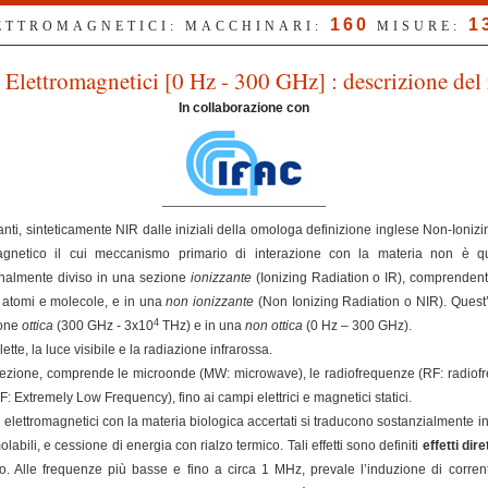
160
1
LETTROMAGNETICI: MACCHINARI:
MISURE:
Elettromagnetici [0 Hz - 300 GHz] : descrizione del 
In collaborazione con
nti, sinteticamente NIR dalle iniziali della omologa definizione inglese Non-Ioniz
magnetico il cui meccanismo primario di interazione con la materia non è qu
ionalmente diviso in una sezione
ionizzante
(Ionizing Radiation o IR), comprendent
e atomi e molecole, e in una
non ionizzante
(Non Ionizing Radiation o NIR). Quest’
4
ione
ottica
(300 GHz - 3x10
THz) e in una
non ottica
(0 Hz – 300 GHz).
ette, la luce visibile e la radiazione infrarossa.
ezione, comprende le microonde (MW: microwave), le radiofrequenze (RF: radiofreq
Extremely Low Frequency), fino ai campi elettrici e magnetici statici.
elettromagnetici con la materia biologica accertati si traducono sostanzialmente in
olabili, e cessione di energia con rialzo termico. Tali effetti sono definiti
effetti dire
. Alle frequenze più basse e fino a circa 1 MHz, prevale l’induzione di correnti 