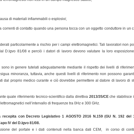
ausa di materiali infiammabili o esplosivi;
e a correnti di contatto quando una persona tocca con un oggetto conduttore in un
iderati particolarmente a rischio per i campi elettromagnetici. Tali lavoratori non
i dal D.lgvo 81/08 e perciò i datori di lavoro devono valutare la loro esposizio
chi sono in genere tutelati adeguatamente mediante il rispetto dei livelli di riferi
sigua minoranza, tuttavia, anche questi livelli di riferimento non possono garan
i dal proprio medico curante e ciò dovrebbe permettere al datore di lavoro di st
te quale riferimento tecnico-scientifico dalla direttiva
2013/35/CE
che stabilisce i
elettromagnetici nell’intervallo di frequenze tra 0Hz e 300 GHz.
a recepita con Decreto Legislativo 1 AGOSTO 2016 N.159 (GU N. 192 del 
 Capo IV del D.lgvo 81/08
.
sione del portale e i dati contenuti nella banca dati CEM, in corso di cont