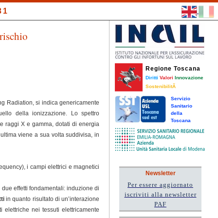
31
rischio
Regione Toscana
Diritti
Valori
Innovazione
SostenibilitÃ
Servizio
ing Radiation, si indica genericamente
Sanitario
ello della ionizzazione. Lo spettro
della
Toscana
e raggi X e gamma, dotati di energia
ultima viene a sua volta suddivisa, in
uency), i campi elettrici e magnetici
Newsletter
Per essere aggiornato
 due effetti fondamentali: induzione di
iscriviti alla newsletter
tti
in quanto risultato di un’interazione
PAF
elettriche nei tessuti elettricamente