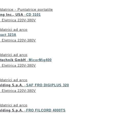
ldatrice - Puntatrice portatile
ng Inc., USA
CD 3101
-
:
Elettrica 220V-380V
ldatrici ad arco
act 323A
:
Elettrica 220V-380V
ldatrici ad arco
ßtechnik GmbH
MicorMig400
-
:
Elettrica 220V-380V
ldatrici ad arco
elding S.p.A.
SAF FRO DIGIPLUS 320
-
:
Elettrica 220V-380V
ldatrici ad arco
elding S.p.A.
FRO FILCORD 4000TS
-