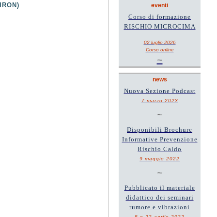
-IRON)
eventi
Corso di formazione
RISCHIO MICROCIMA
02 luglio 2026
Corso online
~
news
Nuova Sezione Podcast
7 marzo 2023
~
Disponibili Brochure
Informative Prevenzione
Rischio Caldo
9 maggio 2022
~
Pubblicato il materiale
didattico dei seminari
rumore e vibrazioni
8 e 22 aprile 2022