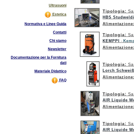
Ultrasuoni
Tipologia:
Sa
Estetica
HBS Studweldi
Alimentazione
Normativa e Linee Guida
Contatti
Tipologia:
Sa
Chi siamo
KEMPPI
Kemp
-
Alimentazione
Newsletter
Documentazione per la Fornitura
dati
Tipologia:
Sa
Lorch Schwei
Materiale Didattico
Alimentazione
FAQ
Tipologia:
Sa
AIR Liquide W
Alimentazione
Tipologia:
Sa
AIR Liquide W