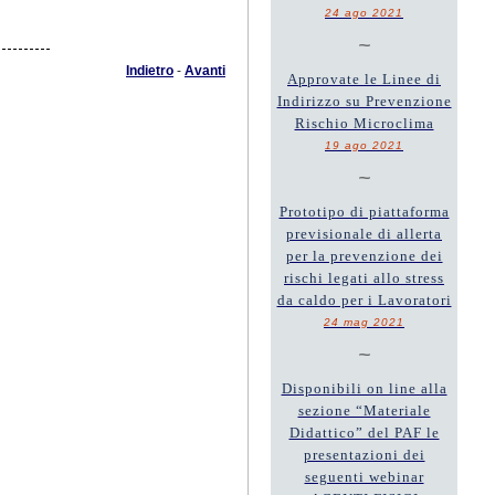
24 ago 2021
~
Indietro
-
Avanti
Approvate le Linee di
Indirizzo su Prevenzione
Rischio Microclima
19 ago 2021
~
Prototipo di piattaforma
previsionale di allerta
per la prevenzione dei
rischi legati allo stress
da caldo per i Lavoratori
24 mag 2021
~
Disponibili on line alla
sezione “Materiale
Didattico” del PAF le
presentazioni dei
seguenti webinar