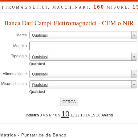
160
1
LETTROMAGNETICI: MACCHINARI:
MISURE:
Banca Dati Campi Elettromagnetici - CEM o NIR
Marca
Qualsiasi
Modello
Tipologia
Qualsiasi
Qualsiasi
Alimentazione
Qualsiasi
Misure di tutela
Qualsiasi
Qualsiasi
10
Indietro
3
4
5
6
7
8
9
11
12
13
14
15
16
Avanti
ldatrice - Puntatrice da Banco