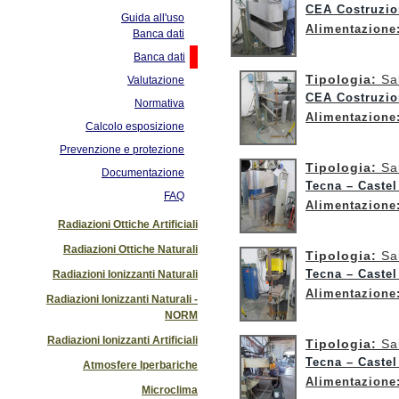
CEA Costruzio
Guida all'uso
Alimentazione
Banca dati
Banca dati
Tipologia:
Sa
Valutazione
CEA Costruzio
Normativa
Alimentazione
Calcolo esposizione
Prevenzione e protezione
Tipologia:
Sa
Documentazione
Tecna – Castel
FAQ
Alimentazione
Radiazioni Ottiche Artificiali
Radiazioni Ottiche Naturali
Tipologia:
Sa
Tecna – Castel
Radiazioni Ionizzanti Naturali
Alimentazione
Radiazioni Ionizzanti Naturali -
NORM
Radiazioni Ionizzanti Artificiali
Tipologia:
Sa
Tecna – Castel
Atmosfere Iperbariche
Alimentazione
Microclima