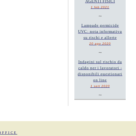
AGENTI FISICI
1 feb 2021
~
Lampade germicide
UVC: nota informativa
su rischi e allerte
20 ago 2020
~
Indagini sul rischio da
caldo per i lavoratori -
disponibili questionari
on line
1 sett 2020
~
OFFICE