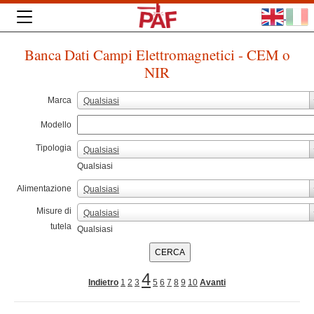
Banca Dati Campi Elettromagnetici - CEM o
NIR
Marca
Qualsiasi
Modello
Tipologia
Qualsiasi
Qualsiasi
Alimentazione
Qualsiasi
Misure di
Qualsiasi
tutela
Qualsiasi
4
Indietro
1
2
3
5
6
7
8
9
10
Avanti