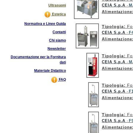
CEIA S.p.A
M
Ultrasuoni
-
Alimentazione
Estetica
Normativa e Linee Guida
Tipologia:
Fo
Contatti
CEIA S.p.A
F
-
Alimentazione
Chi siamo
Newsletter
Tipologia:
Fo
Documentazione per la Fornitura
CEIA S.p.A
M
-
dati
Alimentazione
Materiale Didattico
FAQ
Tipologia:
Fo
CEIA S.p.A
F
-
Alimentazione
Tipologia:
Fo
CEIA S.p.A
F
-
Alimentazione