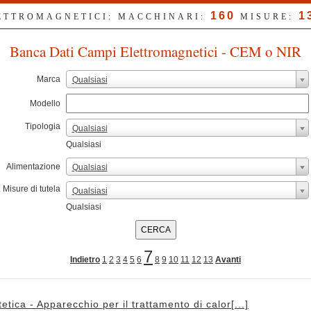
160
1
LETTROMAGNETICI: MACCHINARI:
MISURE:
Banca Dati Campi Elettromagnetici - CEM o NIR
Marca
Qualsiasi
Modello
Tipologia
Qualsiasi
Qualsiasi
Alimentazione
Qualsiasi
Misure di tutela
Qualsiasi
Qualsiasi
7
Indietro
1
2
3
4
5
6
8
9
10
11
12
13
Avanti
tetica - Apparecchio per il trattamento di calor[...]