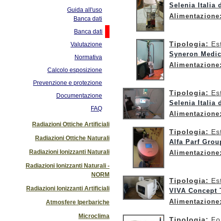
Selenia Italia 
Guida all'uso
Alimentazione
Banca dati
Banca dati
Tipologia:
Es
Valutazione
Syneron Medic
Normativa
Alimentazione
Calcolo esposizione
Prevenzione e protezione
Tipologia:
Es
Documentazione
Selenia Italia 
FAQ
Alimentazione
Radiazioni Ottiche Artificiali
Tipologia:
Es
Radiazioni Ottiche Naturali
Alfa Parf Grou
Radiazioni Ionizzanti Naturali
Alimentazione
Radiazioni Ionizzanti Naturali -
NORM
Tipologia:
Es
Radiazioni Ionizzanti Artificiali
VIVA Concept 
Alimentazione
Atmosfere Iperbariche
Microclima
Tipologia:
Fo