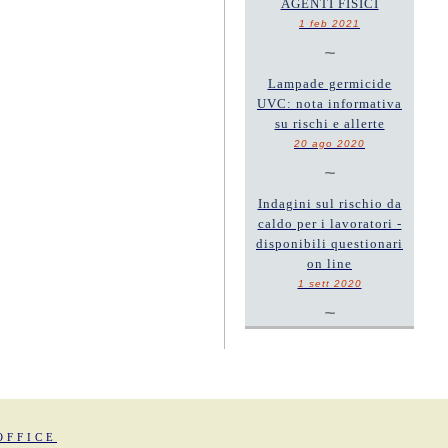
AGENTI FISICI
1 feb 2021
~
Lampade germicide
UVC: nota informativa
su rischi e allerte
20 ago 2020
~
Indagini sul rischio da
caldo per i lavoratori -
disponibili questionari
on line
1 sett 2020
~
OFFICE