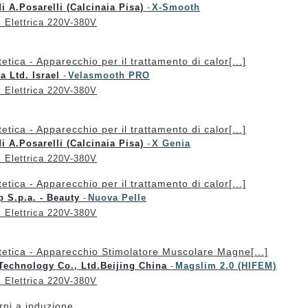
di A.Posarelli (Calcinaia Pisa)
X-Smooth
-
:
Elettrica 220V-380V
tetica - Apparecchio per il trattamento di calor[...]
a Ltd. Israel
Velasmooth PRO
-
:
Elettrica 220V-380V
tetica - Apparecchio per il trattamento di calor[...]
di A.Posarelli (Calcinaia Pisa)
X Genia
-
:
Elettrica 220V-380V
tetica - Apparecchio per il trattamento di calor[...]
p S.p.a. - Beauty
Nuova Pelle
-
:
Elettrica 220V-380V
tetica - Apparecchio Stimolatore Muscolare Magne[...]
Technology Co., Ltd.Beijing China
Magslim 2.0 (HIFEM)
-
:
Elettrica 220V-380V
rni a induzione