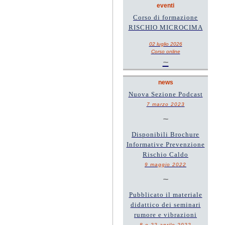
eventi
Corso di formazione
RISCHIO MICROCIMA
02 luglio 2026
Corso online
~
news
Nuova Sezione Podcast
7 marzo 2023
~
Disponibili Brochure
Informative Prevenzione
Rischio Caldo
9 maggio 2022
~
Pubblicato il materiale
didattico dei seminari
rumore e vibrazioni
8 e 22 aprile 2022