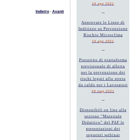
24 ago 2021
Indietro
-
Avanti
~
Approvate le Linee di
Indirizzo su Prevenzione
Rischio Microclima
19 ago 2021
~
Prototipo di piattaforma
previsionale di allerta
per la prevenzione dei
rischi legati allo stress
da caldo per i Lavoratori
24 mag 2021
~
Disponibili on line alla
sezione “Materiale
Didattico” del PAF le
presentazioni dei
seguenti webinar