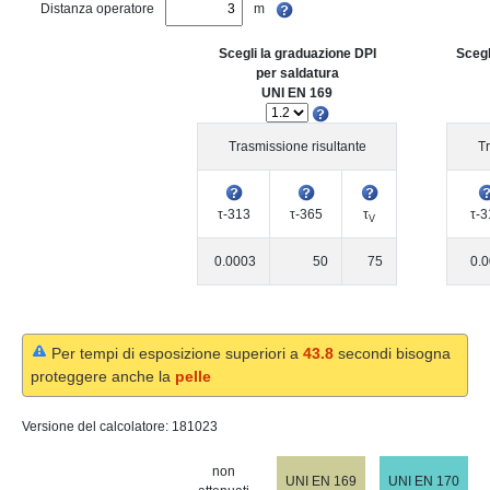
Distanza operatore
m
Scegli la graduazione DPI
Scegl
per saldatura
UNI EN 169
Trasmissione risultante
Tr
τ-313
τ-365
τ
τ-3
V
0.0003
50
75
0.
Per tempi di esposizione superiori a
43.8
secondi bisogna
proteggere anche la
pelle
Versione del calcolatore:
181023
non
UNI EN 169
UNI EN 170