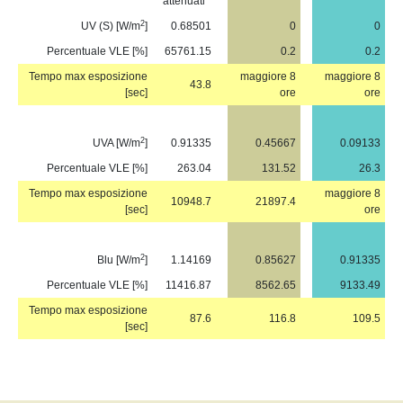
attenuati
2
UV (S) [W/m
]
0.68501
0
0
Percentuale VLE [%]
65761.15
0.2
0.2
Tempo max esposizione
maggiore 8
maggiore 8
43.8
[sec]
ore
ore
2
UVA [W/m
]
0.91335
0.45667
0.09133
Percentuale VLE [%]
263.04
131.52
26.3
Tempo max esposizione
maggiore 8
10948.7
21897.4
[sec]
ore
2
Blu [W/m
]
1.14169
0.85627
0.91335
Percentuale VLE [%]
11416.87
8562.65
9133.49
Tempo max esposizione
87.6
116.8
109.5
[sec]