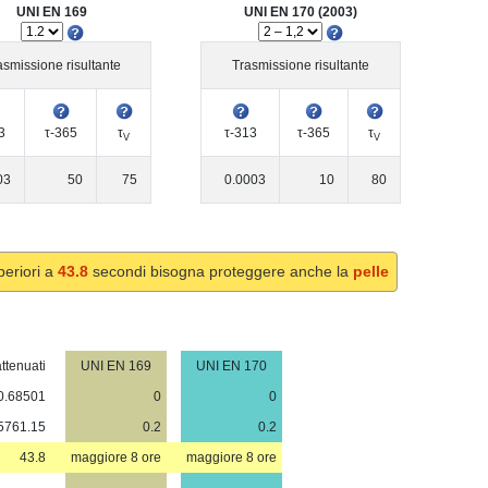
UNI EN 169
UNI EN 170 (2003)
asmissione risultante
Trasmissione risultante
3
τ-365
τ
τ-313
τ-365
τ
V
V
03
50
75
0.0003
10
80
periori a
43.8
secondi bisogna proteggere anche la
pelle
ttenuati
UNI EN 169
UNI EN 170
0.68501
0
0
5761.15
0.2
0.2
43.8
maggiore 8 ore
maggiore 8 ore