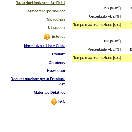
Radiazioni Ionizzanti Artificiali
2
UVA [W/m
]
Atmosfere Iperbariche
Percentuale VLE [%]
Microclima
Tempo max esposizione [sec]
Ultrasuoni
Estetica
2
Blu [W/m
]
Normativa e Linee Guida
Percentuale VLE [%]
1
Contatti
Tempo max esposizione [sec]
Chi siamo
Newsletter
Documentazione per la Fornitura
dati
Materiale Didattico
FAQ