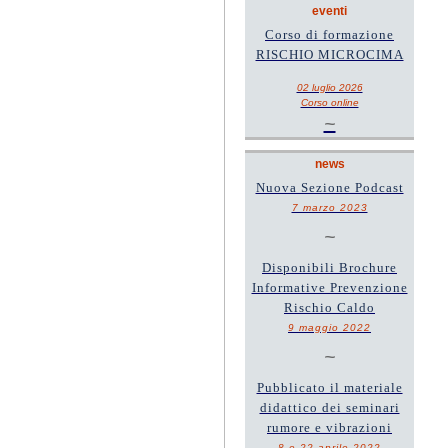
eventi
Corso di formazione
RISCHIO MICROCIMA
02 luglio 2026
Corso online
~
news
Nuova Sezione Podcast
7 marzo 2023
~
Disponibili Brochure
Informative Prevenzione
Rischio Caldo
9 maggio 2022
~
Pubblicato il materiale
didattico dei seminari
rumore e vibrazioni
8 e 22 aprile 2022