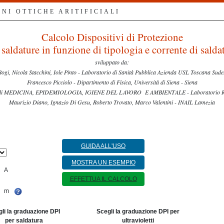
NI OTTICHE ARITIFICIALI
Calcolo Dispositivi di Protezione
 saldature in funzione di tipologia e corrente di salda
sviluppato da:
ogi, Nicola Stacchini, Iole Pinto - Laboratorio di Sanità Pubblica Azienda USL Toscana Sudes
Francesco Picciolo - Dipartimento di Fisica, Università di Siena - Siena
to di MEDICINA, EPIDEMIOLOGIA, IGIENE DEL LAVORO E AMBIENTALE - Laboratorio Risch
Maurizio Diano, Ignazio Di Gesu, Roberto Trovato, Marco Valentini - INAIL Lamezia
GUIDA ALL'USO
MOSTRA UN ESEMPIO
A
EFFETTUA IL CALCOLO
m
li la graduazione DPI
Scegli la graduazione DPI per
per saldatura
ultravioletti