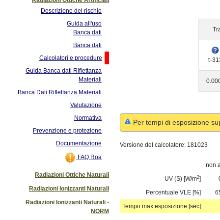
Descrizione del rischio
Guida all'uso
Tr
Banca dati
Banca dati
Calcolatori e procedure
τ-31
Guida Banca dati Riflettanza
Materiali
0.00
Banca Dati Riflettanza Materiali
Valutazione
Normativa
Per tempi di esposizione su
Prevenzione e protezione
Documentazione
Versione del calcolatore:
181023
FAQ Roa
non a
Radiazioni Ottiche Naturali
2
UV (S) [W/m
]
Radiazioni Ionizzanti Naturali
Percentuale VLE [%]
6
Radiazioni Ionizzanti Naturali -
Tempo max esposizione [sec]
NORM