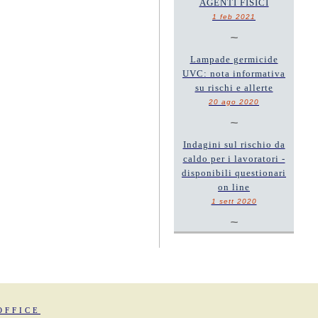
AGENTI FISICI
1 feb 2021
~
Lampade germicide
UVC: nota informativa
su rischi e allerte
20 ago 2020
~
Indagini sul rischio da
caldo per i lavoratori -
disponibili questionari
on line
1 sett 2020
~
OFFICE