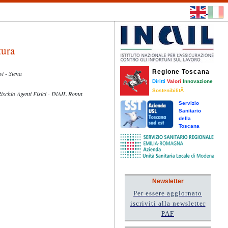
tura
Regione Toscana
t - Siena
Diritti
Valori
Innovazione
SostenibilitÃ
io Agenti Fisici - INAIL Roma
Servizio
Sanitario
della
Toscana
Newsletter
Per essere aggiornato
iscriviti alla newsletter
PAF