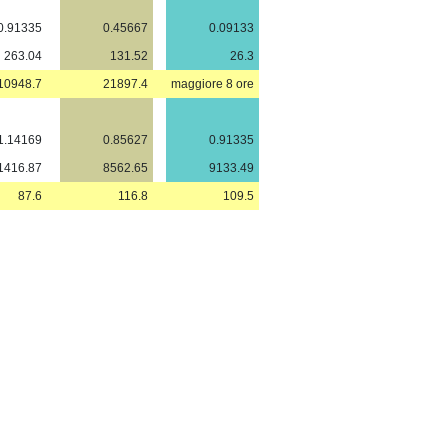
0.91335
0.45667
0.09133
263.04
131.52
26.3
10948.7
21897.4
maggiore 8 ore
1.14169
0.85627
0.91335
1416.87
8562.65
9133.49
87.6
116.8
109.5