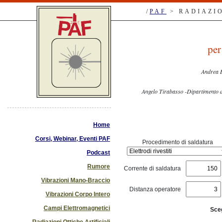
/
PAF
> RADIAZIO
per
Andrea B
Angelo Tirabasso -Dipartimen
Home
Corsi, Webinar, Eventi PAF
Procedimento di saldatura
Podcast
Rumore
Corrente di saldatura
Vibrazioni Mano-Braccio
Distanza operatore
Vibrazioni Corpo Intero
Campi Elettromagnetici
Sceg
Radiazioni Ottiche Artificiali