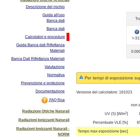
Descrizione del rischio
Guida all'uso
Tr
Banca dati
Banca dati
Calcolatori e procedure
τ-31
Guida Banca dati Riflettanza
Materiali
0.00
Banca Dati Riflettanza Materiali
Valutazione
Normativa
Per tempi di esposizione su
Prevenzione e protezione
Documentazione
Versione del calcolatore:
181023
FAQ Roa
non a
Radiazioni Ottiche Naturali
2
UV (S) [W/m
]
Radiazioni Ionizzanti Naturali
Percentuale VLE [%]
6
Radiazioni Ionizzanti Naturali -
Tempo max esposizione [sec]
NORM