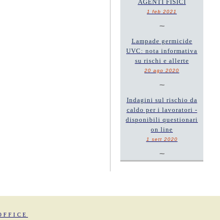
AGENTI FISICI
1 feb 2021
~
Lampade germicide
UVC: nota informativa
su rischi e allerte
20 ago 2020
~
Indagini sul rischio da
caldo per i lavoratori -
disponibili questionari
on line
1 sett 2020
~
OFFICE