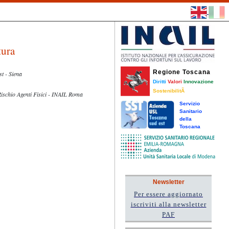
tura
Regione Toscana
t - Siena
Diritti
Valori
Innovazione
SostenibilitÃ
io Agenti Fisici - INAIL Roma
Servizio
Sanitario
della
Toscana
Newsletter
Per essere aggiornato
iscriviti alla newsletter
PAF