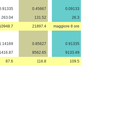
0.91335
0.45667
0.09133
263.04
131.52
26.3
10948.7
21897.4
maggiore 8 ore
1.14169
0.85627
0.91335
1416.87
8562.65
9133.49
87.6
116.8
109.5