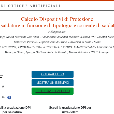
NI OTTICHE ARITIFICIALI
Calcolo Dispositivi di Protezione
 saldature in funzione di tipologia e corrente di salda
sviluppato da:
ogi, Nicola Stacchini, Iole Pinto - Laboratorio di Sanità Pubblica Azienda USL Toscana Sudes
Francesco Picciolo - Dipartimento di Fisica, Università di Siena - Siena
to di MEDICINA, EPIDEMIOLOGIA, IGIENE DEL LAVORO E AMBIENTALE - Laboratorio Risch
Maurizio Diano, Ignazio Di Gesu, Roberto Trovato, Marco Valentini - INAIL Lamezia
GUIDA ALL'USO
MOSTRA UN ESEMPIO
A
EFFETTUA IL CALCOLO
m
li la graduazione DPI
Scegli la graduazione DPI per
per saldatura
ultravioletti