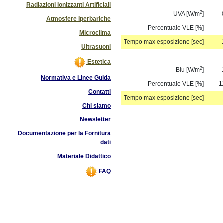
Radiazioni Ionizzanti Artificiali
2
UVA [W/m
]
Atmosfere Iperbariche
Percentuale VLE [%]
Microclima
Tempo max esposizione [sec]
Ultrasuoni
Estetica
2
Blu [W/m
]
Normativa e Linee Guida
Percentuale VLE [%]
1
Contatti
Tempo max esposizione [sec]
Chi siamo
Newsletter
Documentazione per la Fornitura
dati
Materiale Didattico
FAQ