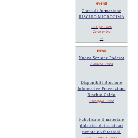
eventi
Corso di formazione
RISCHIO MICROCIMA
02 luglio 2026
Corso online
~
news
Nuova Sezione Podcast
7 marzo 2023
~
Disponibili Brochure
Informative Prevenzione
Rischio Caldo
9 maggio 2022
~
Pubblicato il materiale
didattico dei seminari
rumore e vibrazioni
8 e 22 aprile 2022