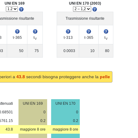
UNI EN 169
UNI EN 170 (2003)
asmissione risultante
Trasmissione risultante
3
τ-365
τ
τ-313
τ-365
τ
V
V
03
50
75
0.0003
10
80
periori a
43.8
secondi bisogna proteggere anche la
pelle
ttenuati
UNI EN 169
UNI EN 170
0.68501
0
0
5761.15
0.2
0.2
43.8
maggiore 8 ore
maggiore 8 ore