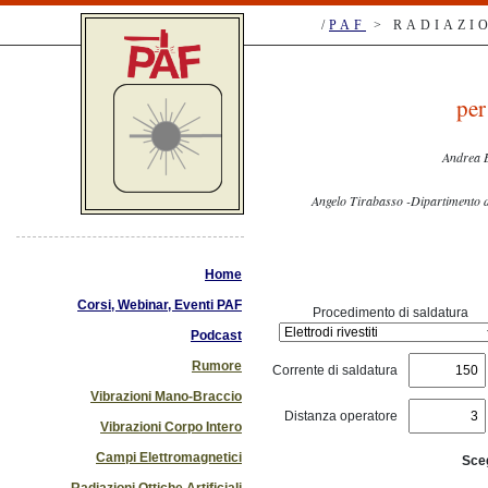
/
PAF
> RADIAZIO
per
Andrea B
Angelo Tirabasso -Dipartimen
Home
Corsi, Webinar, Eventi PAF
Procedimento di saldatura
Podcast
Rumore
Corrente di saldatura
Vibrazioni Mano-Braccio
Distanza operatore
Vibrazioni Corpo Intero
Campi Elettromagnetici
Sceg
Radiazioni Ottiche Artificiali