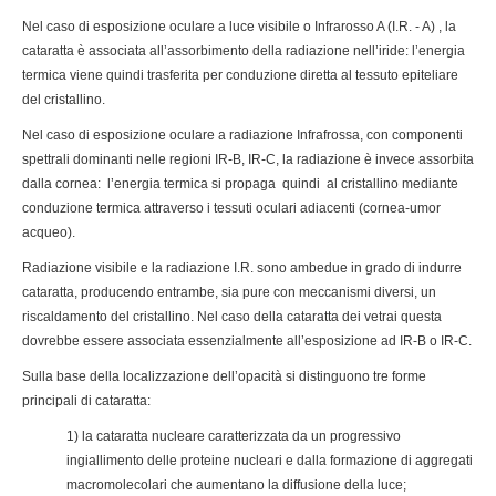
Nel caso di esposizione oculare a luce visibile o Infrarosso A (I.R. - A) , la
cataratta è associata all’assorbimento della radiazione nell’iride: l’energia
termica viene quindi trasferita per conduzione diretta al tessuto epiteliare
del cristallino.
Nel caso di esposizione oculare a radiazione Infrafrossa, con componenti
spettrali dominanti nelle regioni IR-B, IR-C, la radiazione è invece assorbita
dalla cornea: l’energia termica si propaga quindi al cristallino mediante
conduzione termica attraverso i tessuti oculari adiacenti (cornea-umor
acqueo).
Radiazione visibile e la radiazione I.R. sono ambedue in grado di indurre
cataratta, producendo entrambe, sia pure con meccanismi diversi, un
riscaldamento del cristallino. Nel caso della cataratta dei vetrai questa
dovrebbe essere associata essenzialmente all’esposizione ad IR-B o IR-C.
Sulla base della localizzazione dell’opacità si distinguono tre forme
principali di cataratta:
1) la cataratta nucleare caratterizzata da un progressivo
ingiallimento delle proteine nucleari e dalla formazione di aggregati
macromolecolari che aumentano la diffusione della luce;