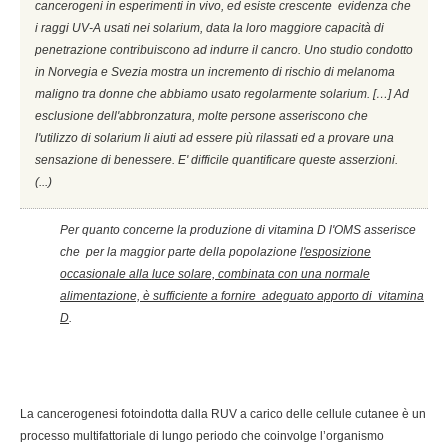
cancerogeni in esperimenti in vivo, ed esiste crescente evidenza che
i raggi UV-A usati nei solarium, data la loro maggiore capacità di
penetrazione contribuiscono ad indurre il cancro. Uno studio condotto
in Norvegia e Svezia mostra un incremento di rischio di melanoma
maligno tra donne che abbiamo usato regolarmente solarium. […] Ad
esclusione dell'abbronzatura, molte persone asseriscono che
l'utilizzo di solarium li aiuti ad essere più rilassati ed a provare una
sensazione di benessere. E' difficile quantificare queste asserzioni.
(...)
Per quanto concerne la produzione di vitamina D l'OMS asserisce
che per la maggior parte della popolazione
l'esposizione
occasionale alla luce solare, combinata con una normale
alimentazione, è sufficiente a fornire adeguato apporto di vitamina
D
.
La cancerogenesi fotoindotta dalla RUV a carico delle cellule cutanee è un
processo multifattoriale di lungo periodo che coinvolge l’organismo