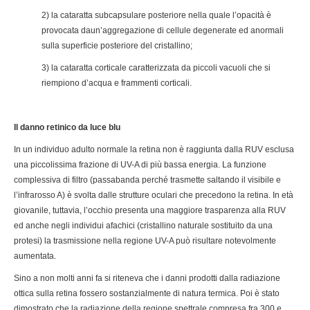
2) la cataratta subcapsulare posteriore nella quale l’opacità è
provocata daun’aggregazione di cellule degenerate ed anormali
sulla superficie posteriore del cristallino;
3) la cataratta corticale caratterizzata da piccoli vacuoli che si
riempiono d’acqua e frammenti corticali.
Il danno retinico da luce blu
In un individuo adulto normale la retina non è raggiunta dalla RUV esclusa
una piccolissima frazione di UV-A di più bassa energia. La funzione
complessiva di filtro (passabanda perché trasmette saltando il visibile e
l’infrarosso A) è svolta dalle strutture oculari che precedono la retina. In età
giovanile, tuttavia, l’occhio presenta una maggiore trasparenza alla RUV
ed anche negli individui afachici (cristallino naturale sostituito da una
protesi) la trasmissione nella regione UV-A può risultare notevolmente
aumentata.
Sino a non molti anni fa si riteneva che i danni prodotti dalla radiazione
ottica sulla retina fossero sostanzialmente di natura termica. Poi è stato
dimostrato che la radiazione della regione spettrale compresa fra 300 e