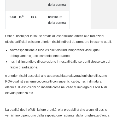
della cornea
6
3000 - 10
IR C
bruciatura
della cornea
Oltre ai rischi per la salute dovuti all’esposizione diretta alle radiazioni
ottiche artificiali esistono ulteriori rischi indiretti da prendere in esame quali:
sovraesposizione a luce visibile: disturbi temporanei visivi, quali
abbagliamento, accecamento temporaneo;
rischi di incendio e di esplosione innescati dalle sorgenti stesse e/o dal
fascio di radiazione;
e ulteriori rischi associati alle apparecchiature/lavorazioni che utilizzano
ROA quali stress termico, contatti con superfici calde, rischi di natura
elettrica, di esplosioni od incendi come nel caso di impiego di LASER di
elevata potenza etc.
La qualità degli effetti, la loro gravità, o la probabilità che alcuni di essi si
verifichino dipendono dalla esposizione radiante, dalla lunghezza d’onda