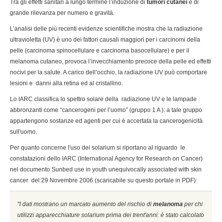
Tra gli effetti sanitari a lungo termine l’induzione di
tumori cutanei
è di
grande rilevanza per numero e gravità.
L’analisi delle più recenti evidenze scientifiche mostra che la radiazione
ultravioletta (UV) è uno dei fattori causali maggiori per i carcinomi della
pelle (carcinoma spinocellulare e carcinoma basocellulare) e per il
melanoma cutaneo, provoca l’invecchiamento precoce della pelle ed effetti
nocivi per la salute. A carico dell’occhio, la radiazione UV può comportare
lesioni e danni alla retina ed al cristallino.
Lo IARC classifica lo spettro solare della radiazione UV e le lampade
abbronzanti come “cancerogeni per l’uomo” (gruppo 1 A ): a tale gruppo
appartengono sostanze ed agenti per cui è accertata la cancerogenicità
sull'uomo.
Per quanto concerne l'uso dei solarium si riportano al riguardo le
constatazioni dello IARC (International Agency for Research on Cancer)
nel documento Sunbed use in youth unequivocally associated with skin
cancer del 29 Novembre 2006 (scaricabile su questo portale in PDF):
''I dati mostrano un marcato aumento del rischio di
melanoma
per chi
utilizzi apparecchiature solarium prima dei trent'anni: è stato calcolato