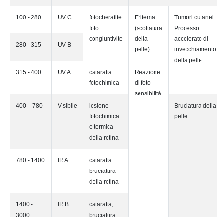
100 - 280
UV C
fotocheratite
Eritema
Tumori cutanei
foto
(scottatura
Processo
congiuntivite
della
accelerato di
280 - 315
UV B
pelle)
invecchiamento
della pelle
315 - 400
UV A
cataratta
Reazione
fotochimica
di foto
sensibilità
400 – 780
Visibile
lesione
Bruciatura della
fotochimica
pelle
e termica
della retina
780 - 1400
IR A
cataratta
bruciatura
della retina
1400 -
IR B
cataratta,
3000
bruciatura