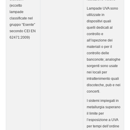
(eccetto
Lampade UVA sono
lampade
utilizzate in
classificate nel
dispositivi quali
gruppo “Esente”
quelli dedicati al
secondo CEI EN
controllo e
62471:2009)
all’ispezione dei
materiali o per il
controllo delle
banconote; analoghe
sorgenti sono usate
nei locali per
intrattenimento quali
discoteche, pub e nei
concerti.
I sistemi impiegati in
metallurgia superano
il limite per
l’esposizione a UVA
per tempi dell’ordine