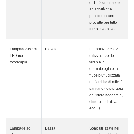
di 1 – 2 ore, rispetto
ad attività che
possono essere
protratte per tutto il
turno lavorativo.
Lampade/sistemi
Elevata
La radiazione UV
LED per
utilizzata per le
fototerapia
terapie in
dermatologia e la
“luce blu” utilizzata
nell’ambito di attività
sanitarie (fototerapia
dell’ittero neonatale,
chirurgia rifrattiva,
ecc…).
Lampade ad
Bassa
Sono utilizzate nei