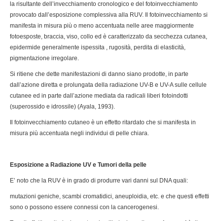
la risultante dell’invecchiamento cronologico e del fotoinvecchiamento
provocato dall’esposizione complessiva alla RUV. Il fotoinvecchiamento si
manifesta in misura più o meno accentuata nelle aree maggiormente
fotoesposte, braccia, viso, collo ed è caratterizzato da secchezza cutanea,
epidermide generalmente ispessita , rugosità, perdita di elasticità,
pigmentazione irregolare.
Si ritiene che dette manifestazioni di danno siano prodotte, in parte
dall’azione diretta e prolungata della radiazione UV-B e UV-A sulle cellule
cutanee ed in parte dall’azione mediata da radicali liberi fotoindotti
(superossido e idrossile) (Ayala, 1993).
Il fotoinvecchiamento cutaneo è un effetto ritardato che si manifesta in
misura più accentuata negli individui di pelle chiara.
Esposizione a Radiazione UV e Tumori della pelle
E’ noto che la RUV è in grado di produrre vari danni sul DNA quali:
mutazioni geniche, scambi cromatidici, aneuploidia, etc. e che questi effetti
sono o possono essere connessi con la cancerogenesi.