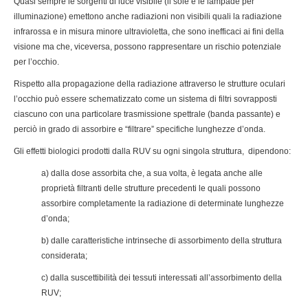
Quasi sempre le sorgenti di luce visibile (il sole e le lampade per
illuminazione) emettono anche radiazioni non visibili quali la radiazione
infrarossa e in misura minore ultravioletta, che sono inefficaci ai fini della
visione ma che, viceversa, possono rappresentare un rischio potenziale
per l’occhio.
Rispetto alla propagazione della radiazione attraverso le strutture oculari
l’occhio può essere schematizzato come un sistema di filtri sovrapposti
ciascuno con una particolare trasmissione spettrale (banda passante) e
perciò in grado di assorbire e “filtrare” specifiche lunghezze d’onda.
Gli effetti biologici prodotti dalla RUV su ogni singola struttura, dipendono:
a) dalla dose assorbita che, a sua volta, è legata anche alle
proprietà filtranti delle strutture precedenti le quali possono
assorbire completamente la radiazione di determinate lunghezze
d’onda;
b) dalle caratteristiche intrinseche di assorbimento della struttura
considerata;
c) dalla suscettibilità dei tessuti interessati all’assorbimento della
RUV;