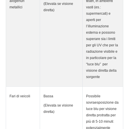
alogenuri
teatri, in ambienti
(Elevata se visione
metallici
vasti (es.:
diretta)
supermercati) e
aperti per
l’illuminazione
esterna e possono
superare sia i limiti
per gli UV che per la
radiazione visibile e
in particolare per la
“luce blu” per
visione diretta della
sorgente
Fari di veicoli
Bassa
Possibile
sovraesposizione da
(Elevata se visione
luce blu per visione
diretta)
diretta protratta per
più di 5-10 minuti:
potenzialmente