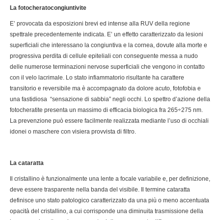
La fotocheratocongiuntivite
E’ provocata da esposizioni brevi ed intense alla RUV della regione
spettrale precedentemente indicata. E’ un effetto caratterizzato da lesioni
superficiali che interessano la congiuntiva e la cornea, dovute alla morte e
progressiva perdita di cellule epiteliali con conseguente messa a nudo
delle numerose terminazioni nervose superficiali che vengono in contatto
con il velo lacrimale. Lo stato infiammatorio risultante ha carattere
transitorio e reversibile ma è accompagnato da dolore acuto, fotofobia e
una fastidiosa “sensazione di sabbia” negli occhi. Lo spettro d’azione della
fotocheratite presenta un massimo di efficacia biologica fra 265÷275 nm.
La prevenzione può essere facilmente realizzata mediante l’uso di occhiali
idonei o maschere con visiera provvista di filtro.
La cataratta
Il cristallino è funzionalmente una lente a focale variabile e, per definizione,
deve essere trasparente nella banda del visibile. Il termine cataratta
definisce uno stato patologico caratterizzato da una più o meno accentuata
opacità del cristallino, a cui corrisponde una diminuita trasmissione della