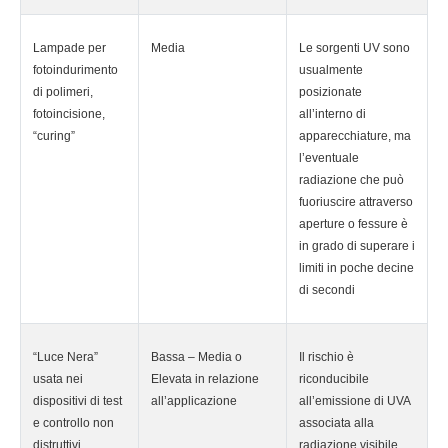
Lampade per
Media
Le sorgenti UV sono
fotoindurimento
usualmente
di polimeri,
posizionate
fotoincisione,
all’interno di
“curing”
apparecchiature, ma
l’eventuale
radiazione che può
fuoriuscire attraverso
aperture o fessure è
in grado di superare i
limiti in poche decine
di secondi
“Luce Nera”
Bassa – Media o
Il rischio è
usata nei
Elevata in relazione
riconducibile
dispositivi di test
all’applicazione
all’emissione di UVA
e controllo non
associata alla
distruttivi
radiazione visibile