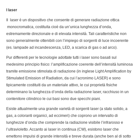
I laser
Il laser è un dispositivo che consente di generare radiazione ottica
monocromatica, costituita cioè da un’unica lunghezza d’onda,
estremamente direzionale e di elevata intensità. Tali caratteristiche non
sono generalmente ottenibili con l’impiego di sorgenti di luce incoerente
(es. lampade ad incandescenza, LED, a scarica di gas o ad arco).
Pur differenti per le tecnologie adottate tutti i laser sono basati sul
medesimo principio fisico: l’amplificazione coerente dell’intensità luminosa
tramite emissione stimolata di radiazione (in inglese Light Amplification by
Stimulated Emission of Radiation, da cui l’acronimo LASER) e sono
tipicamente costituiti da un materiale attivo, le cui proprietà fisiche
determinano la lunghezza d’onda della radiazione laser, racchiuso in un
contenitore cilindrico le cui basi sono due specchi piani.
Esiste attualmente una grande varietà di sorgenti laser (a stato solido, a
gas, a coloranti organici, ad eccimeri) che coprono un intervallo di
lunghezze d’onda che comprende la radiazione visibile l’infrarosso e
l’ultravioletto. Accanto ai laser in continua (CW), esistono laser che
emettono impulsi di grande intensità e breve durata (anche ben al di sotto