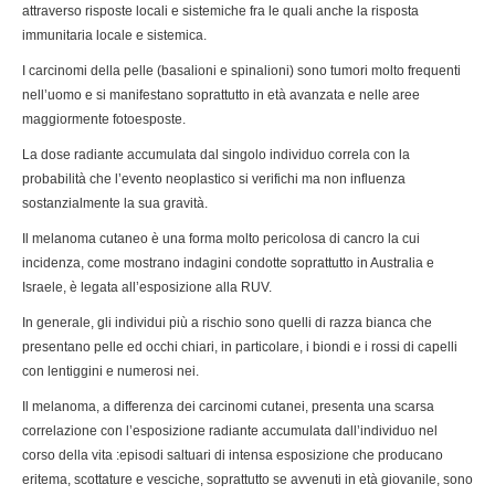
attraverso risposte locali e sistemiche fra le quali anche la risposta
immunitaria locale e sistemica.
I carcinomi della pelle (basalioni e spinalioni) sono tumori molto frequenti
nell’uomo e si manifestano soprattutto in età avanzata e nelle aree
maggiormente fotoesposte.
La dose radiante accumulata dal singolo individuo correla con la
probabilità che l’evento neoplastico si verifichi ma non influenza
sostanzialmente la sua gravità.
Il melanoma cutaneo è una forma molto pericolosa di cancro la cui
incidenza, come mostrano indagini condotte soprattutto in Australia e
Israele, è legata all’esposizione alla RUV.
In generale, gli individui più a rischio sono quelli di razza bianca che
presentano pelle ed occhi chiari, in particolare, i biondi e i rossi di capelli
con lentiggini e numerosi nei.
Il melanoma, a differenza dei carcinomi cutanei, presenta una scarsa
correlazione con l’esposizione radiante accumulata dall’individuo nel
corso della vita :episodi saltuari di intensa esposizione che producano
eritema, scottature e vesciche, soprattutto se avvenuti in età giovanile, sono