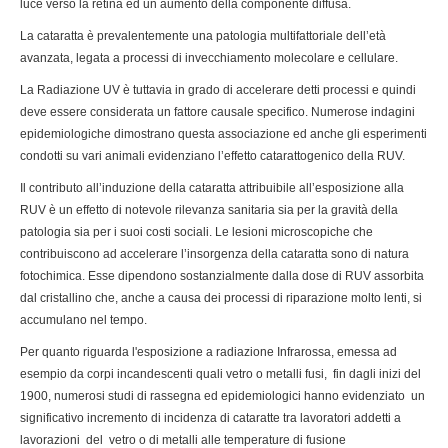
luce verso la retina ed un aumento della componente diffusa.
La cataratta è prevalentemente una patologia multifattoriale dell’età
avanzata, legata a processi di invecchiamento molecolare e cellulare.
La Radiazione UV è tuttavia in grado di accelerare detti processi e quindi
deve essere considerata un fattore causale specifico. Numerose indagini
epidemiologiche dimostrano questa associazione ed anche gli esperimenti
condotti su vari animali evidenziano l’effetto catarattogenico della RUV.
Il contributo all’induzione della cataratta attribuibile all’esposizione alla
RUV è un effetto di notevole rilevanza sanitaria sia per la gravità della
patologia sia per i suoi costi sociali. Le lesioni microscopiche che
contribuiscono ad accelerare l’insorgenza della cataratta sono di natura
fotochimica. Esse dipendono sostanzialmente dalla dose di RUV assorbita
dal cristallino che, anche a causa dei processi di riparazione molto lenti, si
accumulano nel tempo.
Per quanto riguarda l'esposizione a radiazione Infrarossa, emessa ad
esempio da corpi incandescenti quali vetro o metalli fusi, fin dagli inizi del
1900, numerosi studi di rassegna ed epidemiologici hanno evidenziato un
significativo incremento di incidenza di cataratte tra lavoratori addetti a
lavorazioni del vetro o di metalli alle temperature di fusione