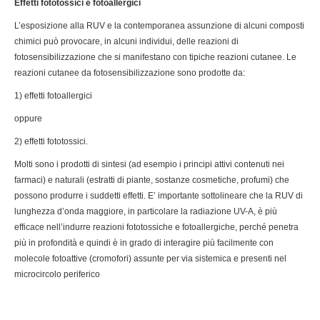
Effetti fototossici e fotoallergici
L’esposizione alla RUV e la contemporanea assunzione di alcuni composti
chimici può provocare, in alcuni individui, delle reazioni di
fotosensibilizzazione che si manifestano con tipiche reazioni cutanee. Le
reazioni cutanee da fotosensibilizzazione sono prodotte da:
1) effetti fotoallergici
oppure
2) effetti fototossici.
Molti sono i prodotti di sintesi (ad esempio i principi attivi contenuti nei
farmaci) e naturali (estratti di piante, sostanze cosmetiche, profumi) che
possono produrre i suddetti effetti. E’ importante sottolineare che la RUV di
lunghezza d’onda maggiore, in particolare la radiazione UV-A, è più
efficace nell’indurre reazioni fototossiche e fotoallergiche, perché penetra
più in profondità e quindi è in grado di interagire più facilmente con
molecole fotoattive (cromofori) assunte per via sistemica e presenti nel
microcircolo periferico