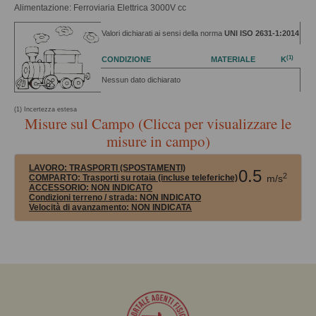
Alimentazione: Ferroviaria Elettrica 3000V cc
Valori dichiarati ai sensi della norma
UNI ISO 2631-1:2014
(1)
CONDIZIONE
MATERIALE
K
Nessun dato dichiarato
(1) Incertezza estesa
Misure sul Campo (Clicca per visualizzare le
misure in campo)
LAVORO:
TRASPORTI (SPOSTAMENTI)
0.5
2
COMPARTO:
Trasporti su rotaia (incluse teleferiche)
m/s
ACCESSORIO:
NON INDICATO
Condizioni terreno / strada:
NON INDICATO
Velocità di avanzamento:
NON INDICATA