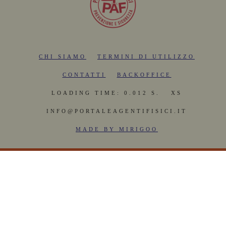
CHI SIAMO
TERMINI DI UTILIZZO
CONTATTI
BACKOFFICE
LOADING TIME: 0.012 S.
XS
INFO@PORTALEAGENTIFISICI.IT
MADE BY MIRIGOO