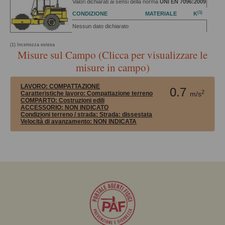
Valori dichiarati ai sensi della norma
UNI EN 7096:2009
(1)
CONDIZIONE
MATERIALE
K
Nessun dato dichiarato
(1) Incertezza estesa
Misure sul Campo (Clicca per visualizzare le
misure in campo)
LAVORO:
COMPATTAZIONE
0.7
2
Caratteristiche lavoro: Compattazione terreno
m/s
COMPARTO:
Costruzioni edili
ACCESSORIO:
NON INDICATO
Condizioni terreno / strada:
Strada: dissestata
Velocità di avanzamento:
NON INDICATA