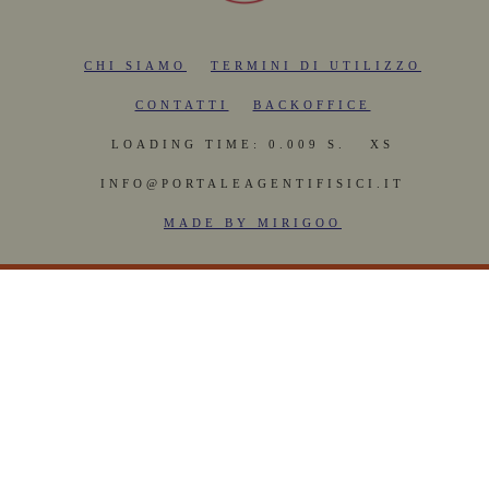
CHI SIAMO
TERMINI DI UTILIZZO
CONTATTI
BACKOFFICE
LOADING TIME: 0.009 S.
XS
INFO@PORTALEAGENTIFISICI.IT
MADE BY MIRIGOO