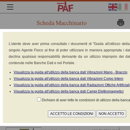
Scheda Macchinario
Marca:
L'utente deve aver prima consultato i documenti di "Guida all'utilizzo dell
BITELLI
singolo Agente Fisico al fine di poter utilizzare in maniera appropriata i dat
Modello:
declina qualsiasi responsabilità derivante da un utilizzo improprio dei dat
Jolli
contenute nelle Banche Dati e nel Portale.
Tipologia:
Costipatore
Visualizza la guida all'utilizzo della banca dati Vibrazioni Mano - Braccio
(rullo
Visualizza la guida all'utilizzo della banca dati Vibrazioni Corpo Intero
Visualizza la guida all'utilizzo della banca dati Radiazioni Ottiche Artificiali
Visualizza la guida all'utilizzo della banca dati Campi Elettromagnetici
Dichiaro di aver letto le condizioni di utilizzo della banca
compattatore)
Costruito nel: n.d.
Alimentazione: Motore a scoppio diesel
NOTE: Manutenzione insufficiente