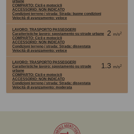
urbane
COMPARTO:
Cicli e motocicli
ACCESSORIO:
NON INDICATO
Condizioni terreno / strada:
Strada: buone condizioni
Velocità di avanzamento:
veloce
LAVORO:
TRASPORTO PASSEGGERI
2
2
Caratteristiche lavoro: spostamento su strade urbane
m/s
COMPARTO:
Cicli e motocicli
ACCESSORIO:
NON INDICATO
Condizioni terreno / strada:
Strada: dissestata
Velocità di avanzamento:
veloce
LAVORO:
TRASPORTO PASSEGGERI
1.3
2
Caratteristiche lavoro: spostamento su strade
m/s
urbane
COMPARTO:
Cicli e motocicli
ACCESSORIO:
NON INDICATO
Condizioni terreno / strada:
Strada: dissestata
Velocità di avanzamento:
moderata