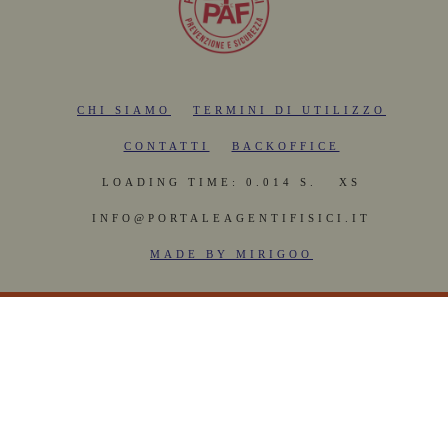
CHI SIAMO
TERMINI DI UTILIZZO
CONTATTI
BACKOFFICE
LOADING TIME: 0.014 S.
XS
INFO@PORTALEAGENTIFISICI.IT
MADE BY MIRIGOO