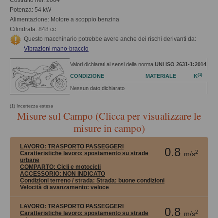
Costruito nel: 2004
Potenza: 54 kW
Alimentazione: Motore a scoppio benzina
Cilindrata: 848 cc
Questo macchinario potrebbe avere anche dei rischi derivanti da:
Vibrazioni mano-braccio
Valori dichiarati ai sensi della norma
UNI ISO 2631-1:2014
(1)
CONDIZIONE
MATERIALE
K
Nessun dato dichiarato
(1) Incertezza estesa
Misure sul Campo (Clicca per visualizzare le
misure in campo)
LAVORO:
TRASPORTO PASSEGGERI
0.8
2
Caratteristiche lavoro: spostamento su strade
m/s
urbane
COMPARTO:
Cicli e motocicli
ACCESSORIO:
NON INDICATO
Condizioni terreno / strada:
Strada: buone condizioni
Velocità di avanzamento:
veloce
LAVORO:
TRASPORTO PASSEGGERI
0.8
2
Caratteristiche lavoro: spostamento su strade
m/s