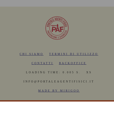
CHI SIAMO
TERMINI DI UTILIZZO
CONTATTI
BACKOFFICE
LOADING TIME: 0.005 S.
XS
INFO@PORTALEAGENTIFISICI.IT
MADE BY MIRIGOO