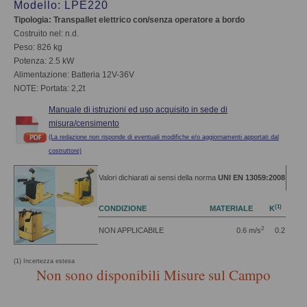
Modello: LPE220
Tipologia: Transpallet elettrico con/senza operatore a bordo
Costruito nel: n.d.
Peso: 826 kg
Potenza: 2.5 kW
Alimentazione: Batteria 12V-36V
NOTE: Portata: 2,2t
Manuale di istruzioni ed uso acquisito in sede di
misura/censimento
(La redazione non risponde di eventuali modifiche e/o aggiornamenti apportati dal
costruttore)
Valori dichiarati ai sensi della norma
UNI EN 13059:2008
(1)
CONDIZIONE
MATERIALE
K
2
NON APPLICABILE
0.6 m/s
0.2
(1) Incertezza estesa
Non sono disponibili Misure sul Campo