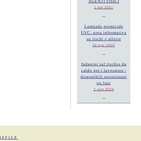
AGENTI FISICI
1 feb 2021
~
Lampade germicide
UVC: nota informativa
su rischi e allerte
20 ago 2020
~
Indagini sul rischio da
caldo per i lavoratori -
disponibili questionari
on line
1 sett 2020
~
OFFICE