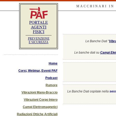
MACCHINARI IN
PORTALE
AGENTI
FISICI
PREVENZIONE
Le Banche Dati "
Vibr
E SICUREZZA
Le banche dati su
Campi Elet
Home
Corsi, Webinar, Eventi PAF
Podcast
Rumore
Le Banche Dati ospitate nella
ses
Vibrazioni Mano-Braccio
Vibrazioni Corpo Intero
Campi Elettromagnetici
Radiazioni Ottiche Artificiali