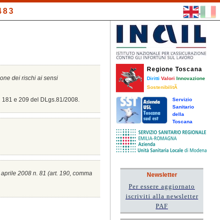
483
Regione Toscana
ione dei rischi ai sensi
Diritti
Valori
Innovazione
SostenibilitÃ
8, 181 e 209 del DLgs.81/2008.
Servizio
Sanitario
della
Toscana
0 aprile 2008 n. 81 (a
rt. 190, comma
Newsletter
Per essere aggiornato
iscriviti alla newsletter
PAF