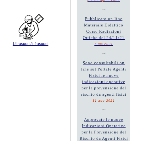
~
Pubblicato on-line
Materiale Didattico
Corso Radiazioni
Ottiche del 24/11/21
Ultrasuoni/Infrasuoni
7 dic 2021
~
Sono consultabili on
line sul Portale Agenti
Fisici le nuove
indicazioni operative
per la prevenzione del
rischio da agenti fisici
31 ago 2021
~
Approvate le nuove
Indicazioni Operative
per la Prevenzione del
Rischio da Agenti Fisici