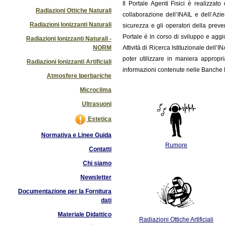
Il
Portale Agenti Fisici è realizzat
Radiazioni Ottiche Naturali
collaborazione dell’INAIL e dell’Azi
Radiazioni Ionizzanti Naturali
sicurezza e gli operatori della preve
Portale è in corso di sviluppo e ag
Radiazioni Ionizzanti Naturali -
NORM
Attività di Ricerca Istituzionale dell’
poter utilizzare in maniera appropri
Radiazioni Ionizzanti Artificiali
informazioni contenute nelle Banche D
Atmosfere Iperbariche
Microclima
Ultrasuoni
Estetica
Normativa e Linee Guida
Rumore
Contatti
Chi siamo
Newsletter
Documentazione per la Fornitura
dati
Materiale Didattico
Radiazioni Ottiche Artificiali