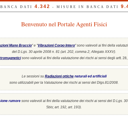
4.342
9.
 BANCA DATI
- MISURE IN BANCA DATI
Benvenuto nel Portale Agenti Fisici
azioni Mano Braccio
" e "
Vibrazioni Corpo Intero
"
sono valevoli ai fini della valutaz
del D.Lgs. 30 aprile 2008 n. 81 (art. 202, comma 2; Allegato XXXV).
tromagnetici
sono valevoli ai fini della valutazione dei rischi ai sensi
degli artt. 2
Le sessioni su
Radiazioni ottiche
naturali ed artificiali
sono utilizzabili per la Valutazione dei rischi ai sensi del Dlgs.81/2008.
sione rumore
sono valevoli ai fini della valutazione dei rischi ai sensi del D.Lgs. 3
5bis; art. 192, art. 193).