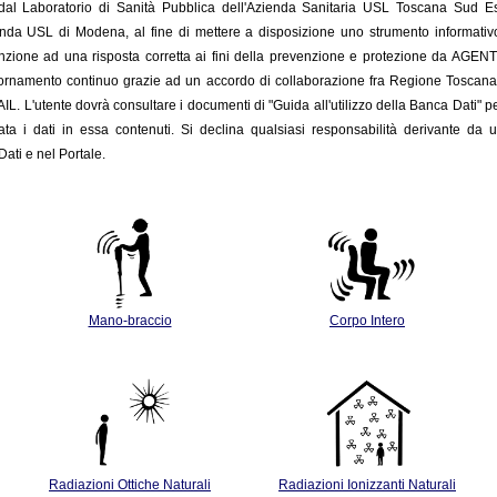
o dal Laboratorio di Sanità Pubblica dell'Azienda Sanitaria USL Toscana Sud 
enda USL di Modena, al fine di mettere a disposizione uno strumento informativo c
nzione ad una risposta corretta ai fini della prevenzione e protezione da AGENTI FIS
giornamento
continuo grazie ad un accordo di collaborazione fra Regione Toscan
INAIL. L'utente dovrà consultare i documenti di "Guida all'utilizzo della Banca Dati" p
ata i dati in essa contenuti. Si declina qualsiasi responsabilità derivante da u
ati e nel Portale.
Mano-braccio
Corpo Intero
Radiazioni Ottiche Naturali
Radiazioni Ionizzanti Naturali