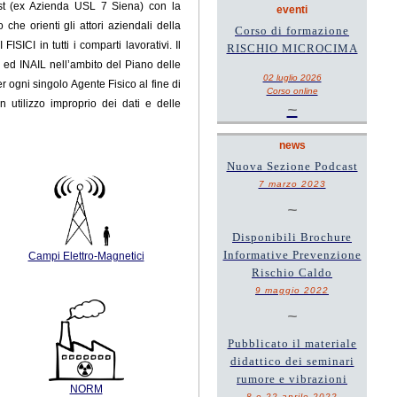
Est (ex Azienda USL 7 Siena) con la
eventi
he orienti gli attori aziendali della
Corso di formazione
ICI in tutti i comparti lavorativi. Il
RISCHIO MICROCIMA
a ed INAIL
nell’ambito del Piano delle
02 luglio 2026
er ogni singolo Agente Fisico al fine di
Corso online
n utilizzo improprio dei dati e delle
~
news
Nuova Sezione Podcast
7 marzo 2023
~
Disponibili Brochure
Informative Prevenzione
Campi Elettro-Magnetici
Rischio Caldo
9 maggio 2022
~
Pubblicato il materiale
didattico dei seminari
rumore e vibrazioni
NORM
8 e 22 aprile 2022