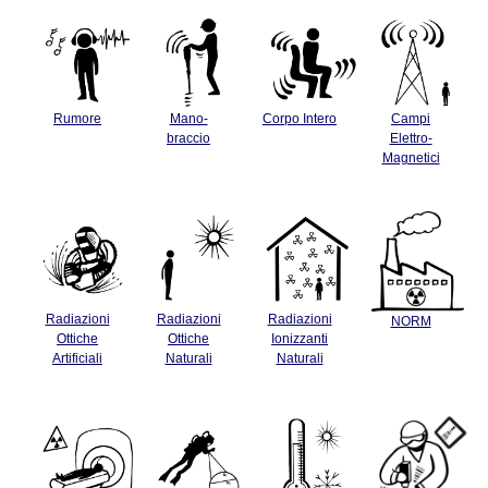
Rumore
Mano-
Corpo Intero
Campi
braccio
Elettro-
Magnetici
Radiazioni
Radiazioni
Radiazioni
NORM
Ottiche
Ottiche
Ionizzanti
Artificiali
Naturali
Naturali