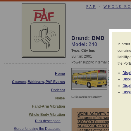
PAF
>
WHOLE-B
Brand: BMB
Model: 240
In order
Type: City bus
containe
Built in: 2001
liabilit
Power supply: Internal combustion di
the Porta
Declared values 
Displ
Home
CONDITIONS
Displ
Courses, Webinars, PAF Events
Displ
No declared dat
Podcast
Displ
(1) Expanded uncertainty
Noise
Measureme
Hand-Arm Vibration
WORK ACTIVITY:
TRANSPORTAT
Whole-Body Vibration
Features of the work activity (i
Risk description
SECTOR:
Passenger transport 
ACCESSORY:
NOT ASSESSED
Guide for using the Database
Features of the accessory (in I