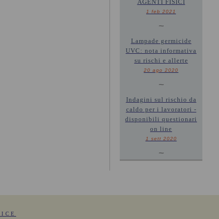
AGENTI FISICI
1 feb 2021
~
Lampade germicide
UVC: nota informativa
su rischi e allerte
20 ago 2020
~
Indagini sul rischio da
caldo per i lavoratori -
disponibili questionari
on line
1 sett 2020
~
FICE