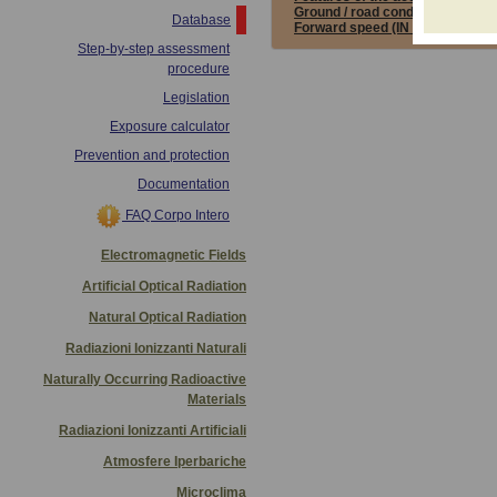
Ground / road conditions:
NOT 
Database
Forward speed (IN ITALIAN):
NO
Step-by-step assessment
procedure
Legislation
Exposure calculator
Prevention and protection
Documentation
FAQ Corpo Intero
Electromagnetic Fields
Artificial Optical Radiation
Natural Optical Radiation
Radiazioni Ionizzanti Naturali
Naturally Occurring Radioactive
Materials
Radiazioni Ionizzanti Artificiali
Atmosfere Iperbariche
Microclima