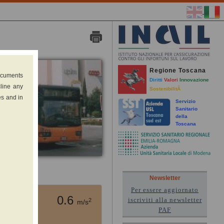
Regione Toscana
documents
Diritti
Valori
Innovazione
cline any
SostenibilitÃ
es and in
Servizio
Sanitario
della
Toscana
the field)
Newsletter
Per essere aggiornato
0.6
iscriviti alla newsletter
2
m/s
PAF