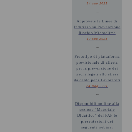
24 ago 2021
~
Approvate le Linee di
Indirizzo su Prevenzione
Rischio Microclima
19 ago 2021
~
Prototipo di piattaforma
previsionale di allerta
per la prevenzione dei
rischi legati allo stress
da caldo per i Lavoratori
24 mag 2021
~
Disponibili on line alla
sezione “Materiale
Didattico” del PAF le
presentazioni dei
seguenti webinar