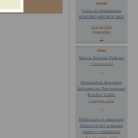
eventi
Corso di formazione
RISCHIO MICROCIMA
02 luglio 2026
Corso online
~
news
Nuova Sezione Podcast
7 marzo 2023
~
Disponibili Brochure
Informative Prevenzione
Rischio Caldo
9 maggio 2022
~
Pubblicato il materiale
didattico dei seminari
rumore e vibrazioni
8 e 22 aprile 2022