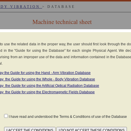
ODY VIBRATION
> DATABASE
Machine technical sheet
 to use the related data in the proper way, the user should first look through the 
d in the "Guide for using the Database" for each single Physical Agent. We de
y arising from an improper use of the data and information contained in the Databas
esel engine
l.
as set forth in the standard
UNI ISO 2631-1:2014
ay the Guide for using the Hand - Arm Vibration Database
(1)
MATERIAL
K
ay the Guide for using the Whole - Body Vibration Database
ay the Guide for using the Artificial Optical Radiation Database
a
ay the Guide for using the Electromagnetic Fields Database
nts in the field (Click to view the measurements in 
ION (TRANSFER)
I have read and understood the Terms & Conditions of use of the Database
n ITALIAN): Autodislocamento
by road
TALIAN): a vuoto