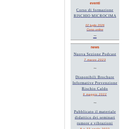
eventi
Corso di formazione
RISCHIO MICROCIMA
02 luglio 2026
Corso online
~
news
Nuova Sezione Podcast
7 marzo 2023
~
Disponibili Brochure
Informative Prevenzione
Rischio Caldo
9 maggio 2022
~
Pubblicato il materiale
didattico dei seminari
rumore e vibrazioni
8 e 22 aprile 2022