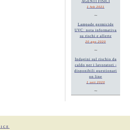
AGENTI FISICI
1 feb 2021
~
Lampade germicide
UVC: nota informativa
su rischi e allerte
20 ago 2020
~
Indagini sul rischio da
caldo per i lavoratori -
disponibili questionari
on line
1 sett 2020
~
FICE