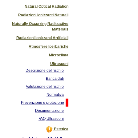
Natural Optical Radiation
Radiazioni Ionizzanti Naturali
Naturally Occurring Radioactive
Materials
Radiazioni Ionizzanti Artificiali
Atmosfere Iperbariche
Microclima
Ultrasuoni
Descrizione del rischio
Banca dati
Valutazione del rischio
Normativa
Prevenzione e protezione
Documentazione
FAQ Ultrasuoni
Estetica