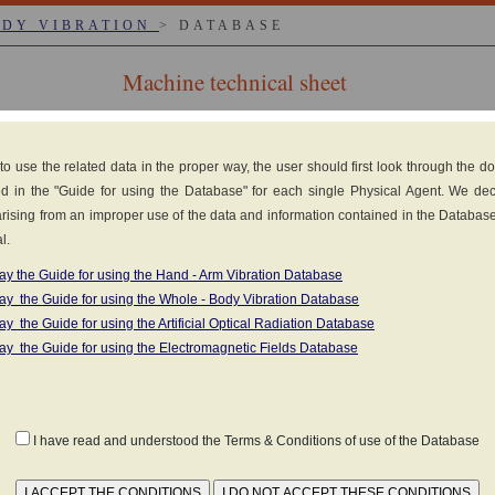
ODY VIBRATION
> DATABASE
Machine technical sheet
RINI
 to use the related data in the proper way, the user should first look through the 
d in the "Guide for using the Database" for each single Physical Agent. We de
y arising from an improper use of the data and information contained in the Databas
l.
ay the Guide for using the Hand - Arm Vibration Database
asoline engine
ay the Guide for using the Whole - Body Vibration Database
as set forth in the standard
UNI ISO 2631-1:2014
ay the Guide for using the Artificial Optical Radiation Database
(1)
MATERIAL
K
ay the Guide for using the Electromagnetic Fields Database
a
nts in the field (Click to view the measurements in 
I have read and understood the Terms & Conditions of use of the Database
TRANSPORT
 (in ITALIAN): TRASPORTO PASSEGGERI