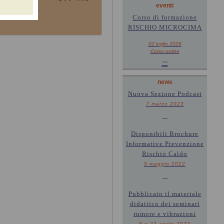
eventi
Corso di formazione
RISCHIO MICROCIMA
02 luglio 2026
Corso online
~
news
Nuova Sezione Podcast
7 marzo 2023
~
Disponibili Brochure
Informative Prevenzione
Rischio Caldo
9 maggio 2022
~
Pubblicato il materiale
didattico dei seminari
rumore e vibrazioni
8 e 22 aprile 2022