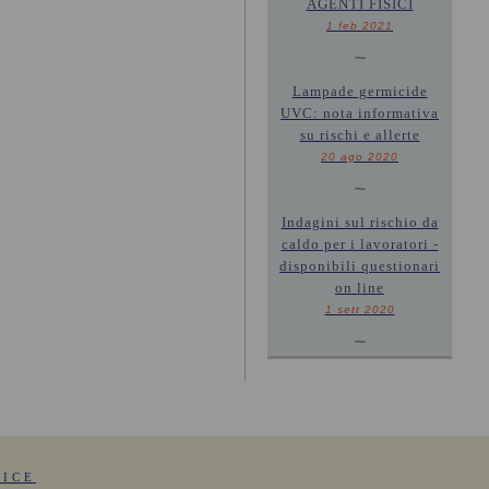
AGENTI FISICI
1 feb 2021
~
Lampade germicide
UVC: nota informativa
su rischi e allerte
20 ago 2020
~
Indagini sul rischio da
caldo per i lavoratori -
disponibili questionari
on line
1 sett 2020
~
FICE