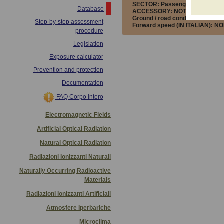
SECTOR:
Passenger transport 
Database
ACCESSORY:
NOT ASSESSED
Ground / road conditions:
NOT 
Step-by-step assessment
Forward speed (IN ITALIAN):
NO
procedure
Legislation
Exposure calculator
Prevention and protection
Documentation
FAQ Corpo Intero
Electromagnetic Fields
Artificial Optical Radiation
Natural Optical Radiation
Radiazioni Ionizzanti Naturali
Naturally Occurring Radioactive
Materials
Radiazioni Ionizzanti Artificiali
Atmosfere Iperbariche
Microclima