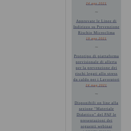
24 ago 2021
~
Approvate le Linee di
Indirizzo su Prevenzione
Rischio Microclima
19 ago 2021
~
Prototipo di piattaforma
previsionale di allerta
per la prevenzione dei
rischi legati allo stress
da caldo per i Lavoratori
24 mag 2021
~
Disponibili on line alla
sezione “Materiale
Didattico” del PAF le
presentazioni dei
seguenti webinar