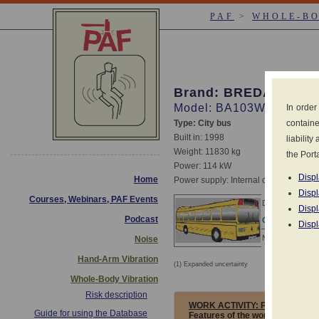
PAF
>
WHOLE-B
Brand: BREDA-MENA
Model: BA103WE
In order
Type: City bus
containe
Built in: 1998
liabilit
Weight: 11830 kg
the Porta
Power: 114 kW
Displ
Home
Power supply: Internal combustion g
Displ
Courses, Webinars, PAF Events
Declared values 
Displ
Podcast
CONDITIONS
Displ
No declared dat
Noise
Hand-Arm Vibration
(1) Expanded uncertainty
Measureme
Whole-Body Vibration
Risk description
WORK ACTIVITY:
PASSENGER 
Guide for using the Database
Features of the work activity