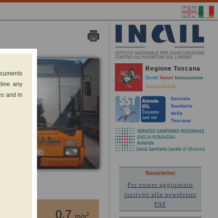
Regione Toscana
documents
Diritti
Valori
Innovazione
cline any
SostenibilitÃ
es and in
Servizio
Sanitario
della
Toscana
Newsletter
Per essere aggiornato
the field)
iscriviti alla newsletter
PAF
0.7
2
m/s