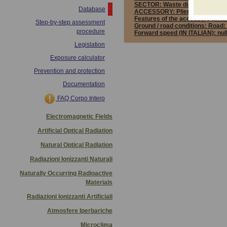
SECTOR:
Waste disposal
Database
ACCESSORY:
Pliers
Features of the accessory (in IT
Step-by-step assessment
Ground / road conditions:
Road: 
procedure
Forward speed (IN ITALIAN):
nul
Legislation
Exposure calculator
Prevention and protection
Documentation
FAQ Corpo Intero
Electromagnetic Fields
Artificial Optical Radiation
Natural Optical Radiation
Radiazioni Ionizzanti Naturali
Naturally Occurring Radioactive
Materials
Radiazioni Ionizzanti Artificiali
Atmosfere Iperbariche
Microclima