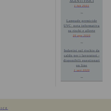
AGENTI FISICI
1 feb 2021
~
Lampade germicide
UVC: nota informativa
su rischi e allerte
20 ago 2020
~
Indagini sul rischio da
caldo per i lavoratori -
disponibili questionari
on line
1 sett 2020
~
FICE