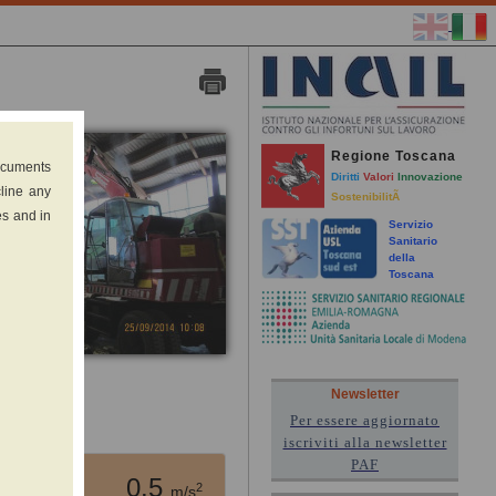
Regione Toscana
documents
Diritti
Valori
Innovazione
cline any
SostenibilitÃ
es and in
Servizio
Sanitario
della
Toscana
Newsletter
Per essere aggiornato
the field)
iscriviti alla newsletter
PAF
0.5
2
m/s