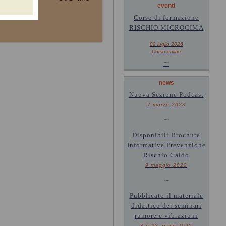
eventi
Corso di formazione
RISCHIO MICROCIMA
02 luglio 2026
Corso online
~
news
Nuova Sezione Podcast
7 marzo 2023
~
Disponibili Brochure
Informative Prevenzione
Rischio Caldo
9 maggio 2022
~
Pubblicato il materiale
didattico dei seminari
rumore e vibrazioni
8 e 22 aprile 2022