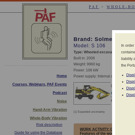
PAF
>
WHOLE-B
Brand: Solmec S.p.A
Model: S 106
In order
Type: Wheeled excavator
containe
Built in: 2006
liabilit
Weight: 9960 kg
the Porta
Power: 106 kW
Displ
Home
Power supply: Internal combustion di
Displ
Courses, Webinars, PAF Events
Declared values 
Displ
Podcast
CONDITIONS
Displ
NOT ASSESSE
Noise
Hand-Arm Vibration
(1) Expanded uncertainty
Measureme
Whole-Body Vibration
Risk description
WORK ACTIVITY:
CLEANING, S
Guide for using the Database
Features of the work activity (in