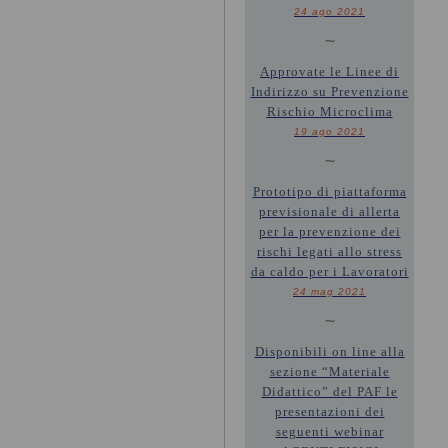
24 ago 2021
~
Approvate le Linee di
Indirizzo su Prevenzione
Rischio Microclima
19 ago 2021
~
Prototipo di piattaforma
previsionale di allerta
per la prevenzione dei
rischi legati allo stress
da caldo per i Lavoratori
24 mag 2021
~
Disponibili on line alla
sezione “Materiale
Didattico” del PAF le
presentazioni dei
seguenti webinar