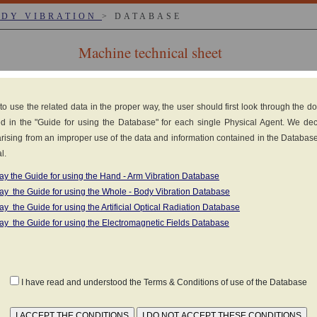
ODY VIBRATION
> DATABASE
Machine technical sheet
. Rovigo
 to use the related data in the proper way, the user should first look through the 
d in the "Guide for using the Database" for each single Physical Agent. We de
y arising from an improper use of the data and information contained in the Databas
l.
ay the Guide for using the Hand - Arm Vibration Database
esel engine
ay the Guide for using the Whole - Body Vibration Database
as set forth in the standard
UNI ISO 2631-1:2014
ay the Guide for using the Artificial Optical Radiation Database
(1)
MATERIAL
K
ay the Guide for using the Electromagnetic Fields Database
2
D
0.4 m/s
nts in the field (Click to view the measurements in 
I have read and understood the Terms & Conditions of use of the Database
WEEPING (STREET)
 ITALIAN): carico e scarico carta