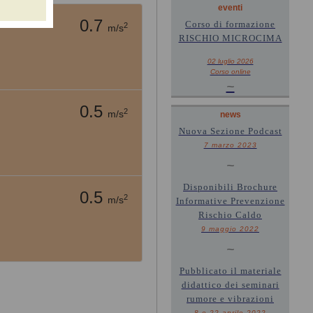
eventi
0.7
Corso di formazione
2
m/s
RISCHIO MICROCIMA
02 luglio 2026
Corso online
~
0.5
2
m/s
news
Nuova Sezione Podcast
7 marzo 2023
~
Disponibili Brochure
0.5
2
m/s
Informative Prevenzione
Rischio Caldo
9 maggio 2022
~
Pubblicato il materiale
didattico dei seminari
rumore e vibrazioni
8 e 22 aprile 2022