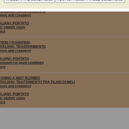
ION (TRANSFER)
(in ITALIAN): TRASFERIMENTO
trees and creepers)
ITALIAN): PORTATO
: slightly stony
oce
ION (TRANSFER)
(in ITALIAN): TRASFERIMENTO
trees and creepers)
ITALIAN): PORTATO
smooth (or good condition)
oce
USING A MIST BLOWER
(in ITALIAN): TRATTAMENTO TRA FILARI DI MELI
trees and creepers)
ITALIAN): PORTATO
: slightly stony
oce