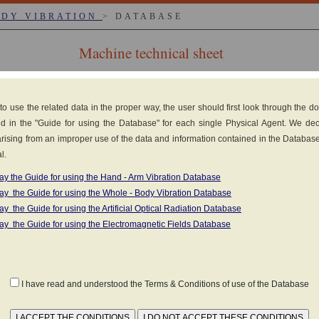
ODY VIBRATION
> DATABASE
Machine technical sheet
 to use the related data in the proper way, the user should first look through the 
d in the "Guide for using the Database" for each single Physical Agent. We de
y arising from an improper use of the data and information contained in the Databas
l.
ay the Guide for using the Hand - Arm Vibration Database
esel engine
ay the Guide for using the Whole - Body Vibration Database
ay the Guide for using the Artificial Optical Radiation Database
as set forth in the standard
NON DISPONIBILE
ay the Guide for using the Electromagnetic Fields Database
(1)
MATERIAL
K
a
I have read and understood the Terms & Conditions of use of the Database
nts in the field (Click to view the measurements in 