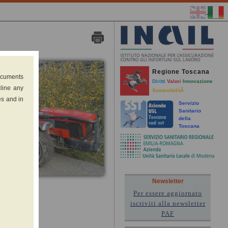
Regione Toscana
documents
Diritti
Valori
Innovazione
cline any
SostenibilitÃ
es and in
Servizio
Sanitario
della
Toscana
Newsletter
Per essere aggiornato
iscriviti alla newsletter
PAF
the field)