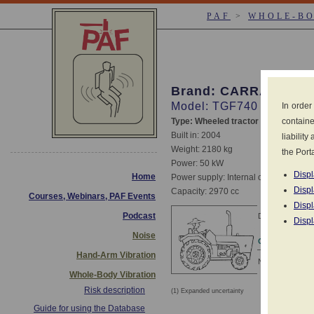
PAF
>
WHOLE-B
Brand: CARRARO
Model: TGF740
In order
Type: Wheeled tractor
containe
Built in: 2004
liabilit
Weight: 2180 kg
the Porta
Power: 50 kW
Displ
Home
Power supply: Internal combustion di
Displ
Capacity: 2970 cc
Courses, Webinars, PAF Events
Displ
Podcast
Declared values 
Displ
Noise
CONDITIONS
Hand-Arm Vibration
No declared dat
Whole-Body Vibration
Risk description
(1) Expanded uncertainty
Measureme
Guide for using the Database