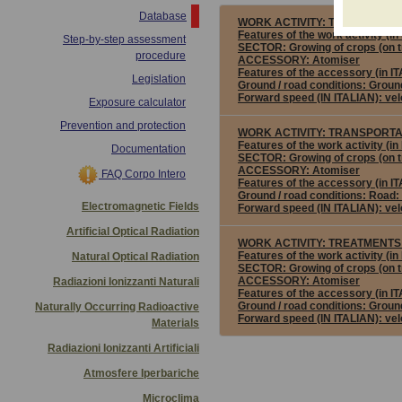
Database
WORK ACTIVITY:
TRANSPORTAT
Features of the work activity 
Step-by-step assessment
SECTOR:
Growing of crops (on 
procedure
ACCESSORY:
Atomiser
Features of the accessory (in 
Legislation
Ground / road conditions:
Ground
Forward speed (IN ITALIAN):
vel
Exposure calculator
Prevention and protection
WORK ACTIVITY:
TRANSPORTAT
Features of the work activity 
Documentation
SECTOR:
Growing of crops (on 
ACCESSORY:
Atomiser
FAQ Corpo Intero
Features of the accessory (in 
Ground / road conditions:
Road: 
Electromagnetic Fields
Forward speed (IN ITALIAN):
vel
Artificial Optical Radiation
WORK ACTIVITY:
TREATMENTS 
Features of the work activity 
Natural Optical Radiation
SECTOR:
Growing of crops (on 
ACCESSORY:
Atomiser
Radiazioni Ionizzanti Naturali
Features of the accessory (in 
Ground / road conditions:
Ground
Naturally Occurring Radioactive
Forward speed (IN ITALIAN):
vel
Materials
Radiazioni Ionizzanti Artificiali
Atmosfere Iperbariche
Microclima