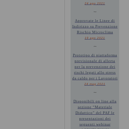
24 ago 2021
~
Approvate le Linee di
Indirizzo su Prevenzione
Rischio Microclima
19 ago 2021
~
Prototipo di piattaforma
previsionale di allerta
per la prevenzione dei
rischi legati allo stress
da caldo per i Lavoratori
24 mag 2021
~
Disponibili on line alla
sezione “Materiale
Didattico” del PAF le
presentazioni dei
seguenti webinar