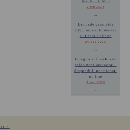
AGENTI FISICI
1 feb 2021
~
Lampade germicide
UVC: nota informativa
su rischi e allerte
20 ago 2020
~
Indagini sul rischio da
caldo per i lavoratori -
disponibili questionari
on line
1 sett 2020
~
FICE