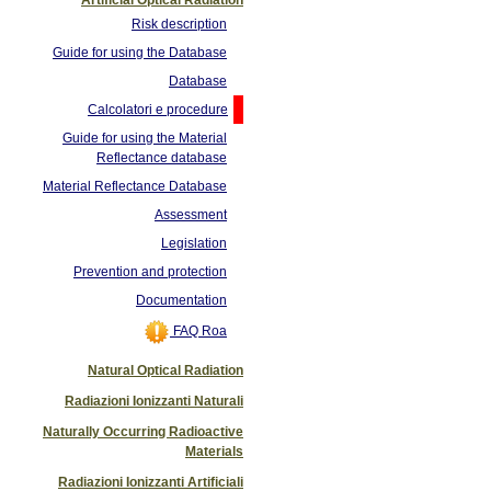
Risk description
Guide for using the Database
Database
Calcolatori e procedure
Guide for using the Material
Reflectance database
Material Reflectance Database
Assessment
Legislation
Prevention and protection
Documentation
FAQ Roa
Natural Optical Radiation
Radiazioni Ionizzanti Naturali
Naturally Occurring Radioactive
Materials
Radiazioni Ionizzanti Artificiali