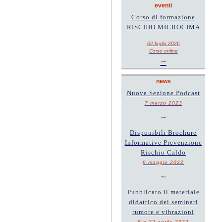
eventi
Corso di formazione
RISCHIO MICROCIMA
02 luglio 2026
Corso online
~
news
Nuova Sezione Podcast
7 marzo 2023
~
Disponibili Brochure
Informative Prevenzione
Rischio Caldo
9 maggio 2022
~
Pubblicato il materiale
didattico dei seminari
rumore e vibrazioni
8 e 22 aprile 2022