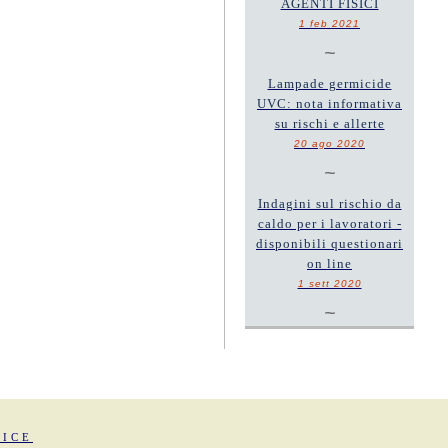
AGENTI FISICI
1 feb 2021
~
Lampade germicide
UVC: nota informativa
su rischi e allerte
20 ago 2020
~
Indagini sul rischio da
caldo per i lavoratori -
disponibili questionari
on line
1 sett 2020
~
FICE