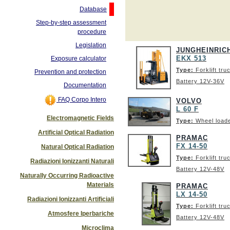
Database
Step-by-step assessment
procedure
Legislation
JUNGHEINRIC
EKX 513
Exposure calculator
Type:
Forklift tru
Prevention and protection
Battery 12V-36V
Documentation
FAQ Corpo Intero
VOLVO
L 60 F
Electromagnetic Fields
Type:
Wheel load
Artificial Optical Radiation
PRAMAC
FX 14-50
Natural Optical Radiation
Type:
Forklift tru
Radiazioni Ionizzanti Naturali
Battery 12V-48V
Naturally Occurring Radioactive
Materials
PRAMAC
LX 14-50
Radiazioni Ionizzanti Artificiali
Type:
Forklift tru
Atmosfere Iperbariche
Battery 12V-48V
Microclima