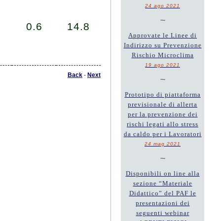
24 ago 2021
~
0.6
14.8
Approvate le Linee di
Indirizzo su Prevenzione
Rischio Microclima
19 ago 2021
Back
-
Next
~
Prototipo di piattaforma
previsionale di allerta
per la prevenzione dei
rischi legati allo stress
da caldo per i Lavoratori
24 mag 2021
~
Disponibili on line alla
sezione “Materiale
Didattico” del PAF le
presentazioni dei
seguenti webinar