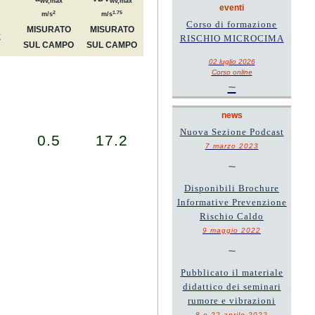
wv,max
wv,max
eventi
2
1.75
m/s
m/s
Corso di formazione
MISURATO
MISURATO
E
RISCHIO MICROCIMA
SUL CAMPO
SUL CAMPO
02 luglio 2026
Corso online
~
news
Nuova Sezione Podcast
0.5
17.2
7 marzo 2023
~
Disponibili Brochure
Informative Prevenzione
Rischio Caldo
9 maggio 2022
~
Pubblicato il materiale
didattico dei seminari
rumore e vibrazioni
8 e 22 aprile 2022