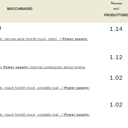
a
wv,max
MACCHINARIO
2
m/s
PRODUTTOR
1.14
H
ck: narrow aisle forklift truck, bidir[...]
Power supply:
1.12
er
Power supply:
Internal combustion diesel engine
1.02
ck: reach forklift truck, straddle sta[...]
Power supply:
1.02
ck: reach forklift truck, straddle sta[...]
Power supply: