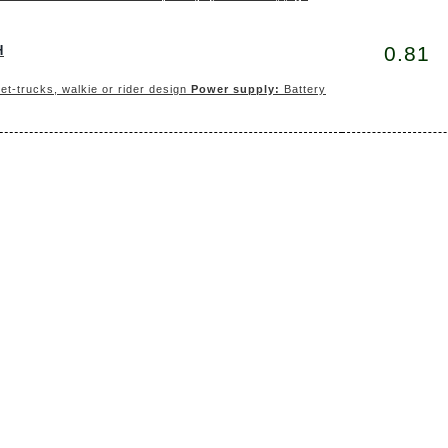
0.81
H
llet-trucks, walkie or rider design
Power supply:
Battery