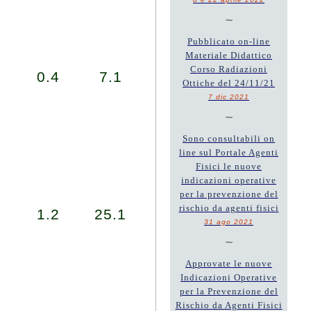
~
Pubblicato on-line
Materiale Didattico
Corso Radiazioni
0.4
7.1
Ottiche del 24/11/21
7 dic 2021
~
Sono consultabili on
line sul Portale Agenti
Fisici le nuove
indicazioni operative
per la prevenzione del
rischio da agenti fisici
1.2
25.1
31 ago 2021
~
Approvate le nuove
Indicazioni Operative
per la Prevenzione del
Rischio da Agenti Fisici