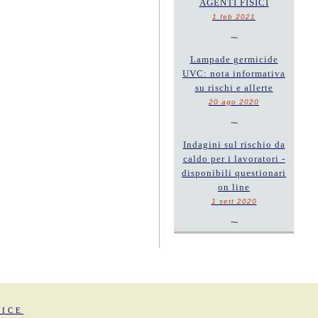
AGENTI FISICI
1 feb 2021
~
Lampade germicide
UVC: nota informativa
su rischi e allerte
20 ago 2020
~
Indagini sul rischio da
caldo per i lavoratori -
disponibili questionari
on line
1 sett 2020
~
FICE