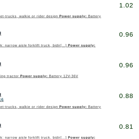
1.02
llet-trucks, walkie or rider design
Power supply:
Battery
0.96
H
ck: narrow aisle forklift truck, bidir[...]
Power supply:
0.96
H
wing tractor
Power supply:
Battery 12V-36V
0.88
H
16
llet-trucks, walkie or rider design
Power supply:
Battery
0.81
H
ck: narrow aisle forklift truck, bidir[...]
Power supply: