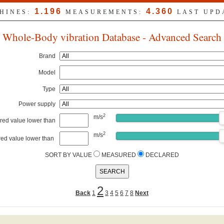
1.196
4.360
CHINES:
MEASUREMENTS:
LAST UPD
Whole-Body vibration Database - Advanced Search
Brand
Model
Type
Power supply
2
m/s
ed value lower than
2
m/s
ed value lower than
SORT BY VALUE
MEASURED
DECLARED
2
Back
1
3
4
5
6
7
8
Next