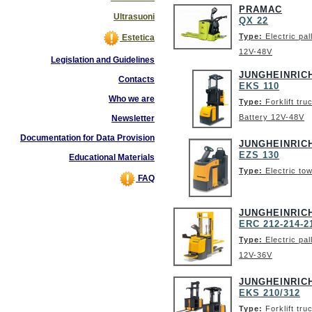
PRAMAC
Ultrasuoni
QX 22
Type:
Electric pa
Estetica
12V-48V
Legislation and Guidelines
JUNGHEINRIC
Contacts
EKS 110
Who we are
Type:
Forklift tru
Battery 12V-48V
Newsletter
Documentation for Data Provision
JUNGHEINRIC
EZS 130
Educational Materials
Type:
Electric to
FAQ
JUNGHEINRIC
ERC 212-214-2
Type:
Electric pa
12V-36V
JUNGHEINRIC
EKS 210/312
Type:
Forklift tru