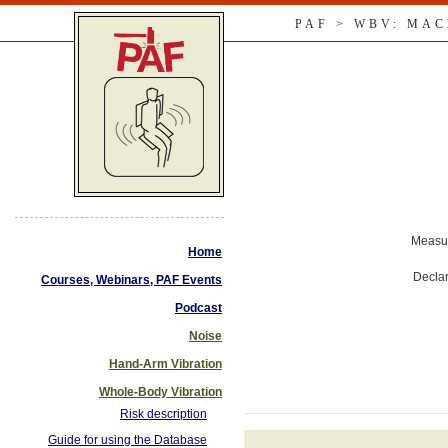
PAF > WBV: MA
Measur
Home
Declar
Courses, Webinars, PAF Events
Podcast
Noise
Hand-Arm Vibration
Whole-Body Vibration
Risk description
Guide for using the Database