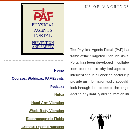
N° OF MACHINE
PHYSICAL
AGENTS
PORTAL
PREVENTION
AND SAFETY
The Physical Agents Portal (PAF) ha
frame of the "Targeted Plan for Ris
Portal has been developed in collabo
from exposure to physical agents i
Home
interventions in all working sectors"
Courses, Webinars, PAF Events
provide an information tool that co
Podcast
look through the content of the page
decline any liability arising from an 
Noise
Hand-Arm Vibration
Whole-Body Vibration
Electromagnetic Fields
Artificial Optical Radiation