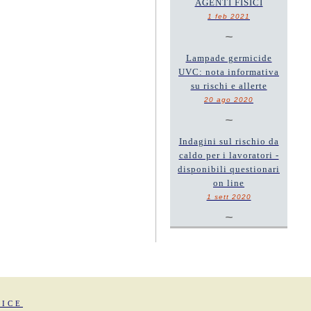
AGENTI FISICI
1 feb 2021
~
Lampade germicide
UVC: nota informativa
su rischi e allerte
20 ago 2020
~
Indagini sul rischio da
caldo per i lavoratori -
disponibili questionari
on line
1 sett 2020
~
FICE