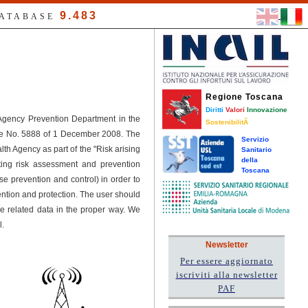
9.483
DATABASE
Regione Toscana
Diritti
Valori
Innovazione
 Agency Prevention Department in the
SostenibilitÃ
ree No. 5888 of 1 December 2008. The
Servizio
h Agency as part of the "Risk arising
Sanitario
della
ting risk assessment and prevention
Toscana
se prevention and control) in order to
tion and protection. The user should
he related data in the proper way. We
l.
Newsletter
Per essere aggiornato
iscriviti alla newsletter
PAF