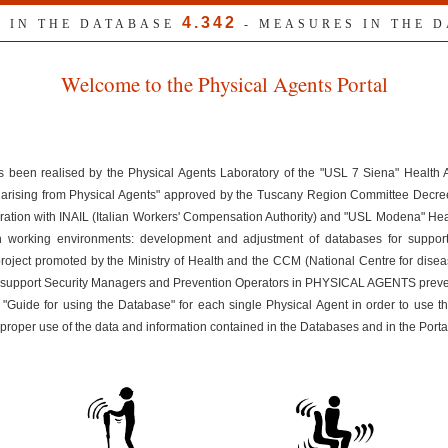
4.342
S IN THE DATABASE
- MEASURES IN THE 
Welcome to the Physical Agents Portal
s been realised by the Physical Agents Laboratory of the "USL 7 Siena" Health
ks arising from Physical Agents" approved by the Tuscany Region Committee Dec
ration with INAIL (Italian Workers' Compensation Authority) and "USL Modena" Healt
n working environments: development and adjustment of databases for suppor
 project promoted by the Ministry of Health and the CCM (National Centre for disea
uld support Security Managers and Prevention Operators in PHYSICAL AGENTS preven
 "Guide for using the Database" for each single Physical Agent in order to use t
improper use of the data and information contained in the Databases and in the Porta