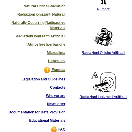
Natural Optical Radiation
Rumore
Radiazioni Ionizzanti Naturali
Naturally Occurring Radioactive
Materials
Radiazioni Ionizzanti Artificiali
Atmosfere Iperbariche
Microclima
Radiazioni Ottiche Artificiali
Ultrasuoni
Estetica
Legislation and Guidelines
Contacts
Who we are
Radiazioni Ionizzanti Artificiali
Newsletter
Documentation for Data Provision
Educational Materials
FAQ