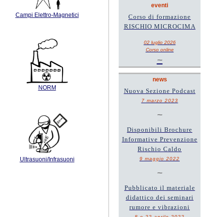
eventi
Campi Elettro-Magnetici
Corso di formazione
RISCHIO MICROCIMA
02 luglio 2026
Corso online
~
news
NORM
Nuova Sezione Podcast
7 marzo 2023
~
Disponibili Brochure
Informative Prevenzione
Rischio Caldo
9 maggio 2022
Ultrasuoni/Infrasuoni
~
Pubblicato il materiale
didattico dei seminari
rumore e vibrazioni
8 e 22 aprile 2022