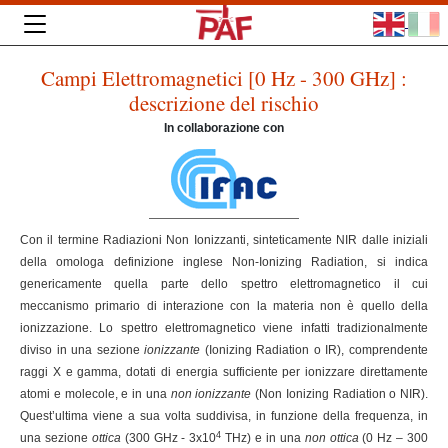
Campi Elettromagnetici [0 Hz - 300 GHz] :
descrizione del rischio
In collaborazione con
Con il termine Radiazioni Non Ionizzanti, sinteticamente NIR dalle iniziali
della omologa definizione inglese Non-Ionizing Radiation, si indica
genericamente quella parte dello spettro elettromagnetico il cui
meccanismo primario di interazione con la materia non è quello della
ionizzazione. Lo spettro elettromagnetico viene infatti tradizionalmente
diviso in una sezione
ionizzante
(Ionizing Radiation o IR), comprendente
raggi X e gamma, dotati di energia sufficiente per ionizzare direttamente
atomi e molecole, e in una
non ionizzante
(Non Ionizing Radiation o NIR).
Quest’ultima viene a sua volta suddivisa, in funzione della frequenza, in
4
una sezione
ottica
(300 GHz - 3x10
THz) e in una
non ottica
(0 Hz – 300