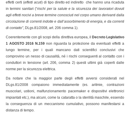
effetti certi (
effetti acuti
) di tipo diretto ed indiretto che hanno una ricaduta
in termini sanitari (“
rischi per la salute e la sicurezza dei lavoratori dovuti
agli effetti nocivi a breve termine conosciuti nel corpo umano derivanti dalla
circolazione di correnti indotte e dall’assorbimento di energia, e da correnti
di contatto”
, DLgs.81/2008, art. 206 comma 1).
Coerentemente con gli scopi della direttiva europea, il
Decreto Legislativo
1 AGOSTO 2016 N.159
non riguarda la protezione da eventuali effetti a
lungo termine, per i quali mancano dati scientifici conclusivi che
comprovino un nesso di causalità, né i rischi conseguenti al contatto con i
conduttori in tensione (art. 206, comma 2) questi ultimi già coperti dalle
norme per la sicurezza elettrica.
Da notare che la maggior parte degli effetti avversi considerati nel
DLgs.81/2008 compaiono immediatamente (es. aritmie, contrazioni
muscolari, ustioni, malfunzionamento pacemaker e dispositivi elettronici
impiantati etc.), ma alcuni, come la cataratta o la sterilità maschile, essendo
la conseguenza di un meccanismo cumulativo, possono manifestarsi a
distanza di tempo.