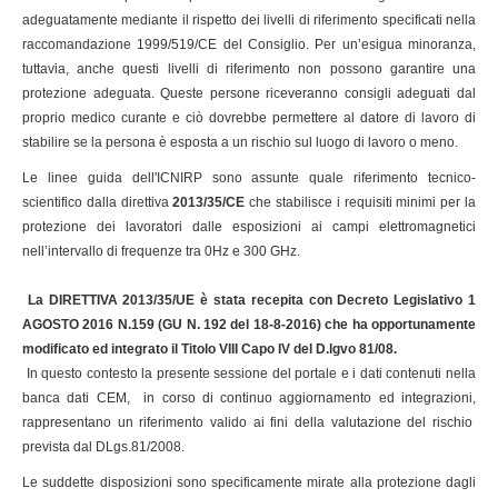
adeguatamente mediante il rispetto dei livelli di riferimento specificati nella
raccomandazione 1999/519/CE del Consiglio. Per un’esigua minoranza,
tuttavia, anche questi livelli di riferimento non possono garantire una
protezione adeguata. Queste persone riceveranno consigli adeguati dal
proprio medico curante e ciò dovrebbe permettere al datore di lavoro di
stabilire se la persona è esposta a un rischio sul luogo di lavoro o meno.
Le linee guida dell'ICNIRP sono assunte quale riferimento tecnico-
scientifico dalla direttiva
2013/35/CE
che stabilisce i requisiti minimi per la
protezione dei lavoratori dalle esposizioni ai campi elettromagnetici
nell’intervallo di frequenze tra 0Hz e 300 GHz.
La
DIRETTIVA 2013/35/UE è stata recepita con Decreto Legislativo 1
AGOSTO 2016 N.159 (GU N. 192 del 18-8-2016) che ha opportunamente
modificato ed integrato il Titolo VIII Capo IV del D.lgvo 81/08
.
In questo contesto la presente sessione del portale e i dati contenuti nella
banca dati CEM, in corso di continuo aggiornamento ed integrazioni,
rappresentano un riferimento valido ai fini della valutazione del rischio
prevista dal DLgs.81/2008.
Le suddette disposizioni sono specificamente mirate alla protezione dagli