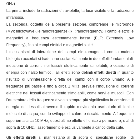
GHz).
La prima include le radiazioni ultraviolette, la luce visibile e la radiazione
infrarossa.
La seconda, oggetto della presente sezione, comprende le microonde
(MW: microwave), le radiofrequenze (RF: radiofrequency), i campi elettrici e
magnetici a frequenza estremamente bassa (ELF: Extremely Low
Frequency), fino ai campi elettrici e magnetici statici.
I meccanismi di interazione dei campi elettromagnetici con la materia
biologica accertati si traducono sostanzialmente in due effetti fondamentali:
induzione di correnti nei tessuti elettricamente stimolabili, e cessione di
energia con rialzo termico. Tali effetti sono definiti
effetti diretti
in quanto
risultato di un’interazione diretta dei campi con il corpo umano. Alle
frequenze più basse e fino a circa 1 MHz, prevale l’induzione di correnti
elettriche nei tessuti elettricamente stimolabili, come nervi e muscoli. Con
l’aumentare della frequenza diventa sempre più significativa la cessione di
energia nei tessuti attraverso il rapido movimento oscillatorio di ioni e
molecole di acqua, con lo sviluppo di calore e riscaldamento. A frequenze
superiori a circa 10 MHz, quest’ultimo effetto è l’unico a permanere, e al di
sopra di 10 GHz, l’assorbimento è esclusivamente a carico della cute.
Gli
effetti diretti
si manifestano al di sopra di specifiche soglie di