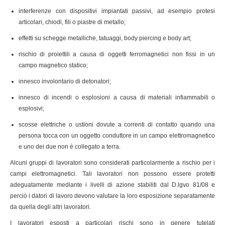
interferenze con dispositivi impiantati passivi, ad esempio protesi
articolari, chiodi, fili o piastre di metallo;
effetti su schegge metalliche, tatuaggi, body piercing e body art;
rischio di proiettili a causa di oggetti ferromagnetici non fissi in un
campo magnetico statico;
innesco involontario di detonatori;
innesco di incendi o esplosioni a causa di materiali infiammabili o
esplosivi;
scosse elettriche o ustioni dovute a correnti di contatto quando una
persona tocca con un oggetto conduttore in un campo elettromagnetico
e uno dei due non è collegato a terra.
Alcuni gruppi di lavoratori sono considerati particolarmente a rischio per i
campi elettromagnetici. Tali lavoratori non possono essere protetti
adeguatamente mediante i livelli di azione stabiliti dal D.lgvo 81/08 e
perciò i datori di lavoro devono valutare la loro esposizione separatamente
da quella degli altri lavoratori.
I lavoratori esposti a particolari rischi sono in genere tutelati