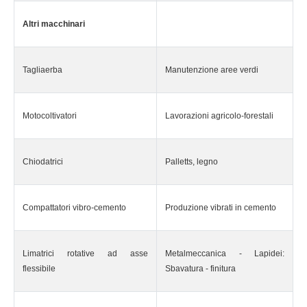
Altri macchinari
Tagliaerba
Manutenzione aree verdi
Motocoltivatori
Lavorazioni agricolo-forestali
Chiodatrici
Palletts, legno
Compattatori vibro-cemento
Produzione vibrati in cemento
Limatrici rotative ad asse
Metalmeccanica - Lapidei:
flessibile
Sbavatura - finitura