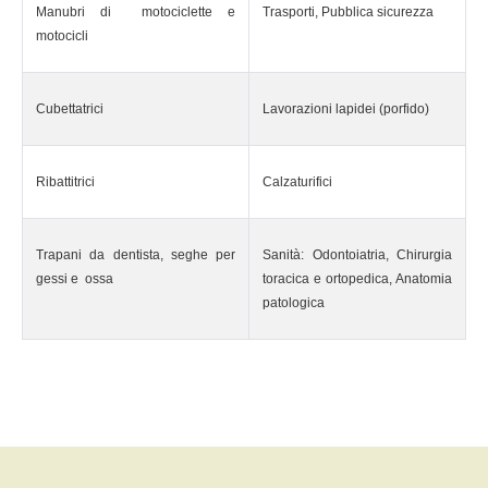
Manubri di motociclette e
Trasporti, Pubblica sicurezza
motocicli
Cubettatrici
Lavorazioni lapidei (porfido)
Ribattitrici
Calzaturifici
Trapani da dentista, seghe per
Sanità: Odontoiatria, Chirurgia
gessi e ossa
toracica e ortopedica, Anatomia
patologica