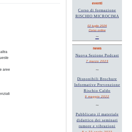
eventi
Corso di formazione
RISCHIO MICROCIMA
02 luglio 2026
Corso online
~
news
altra
Nuova Sezione Podcast
queste
7 marzo 2023
e
~
le aree
Disponibili Brochure
Informative Prevenzione
Rischio Caldo
enziati
9 maggio 2022
~
Pubblicato il materiale
didattico dei seminari
rumore e vibrazioni
8 e 22 aprile 2022