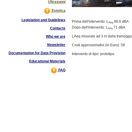
Ultrasuoni
Estetica
Legislation and Guidelines
Prima dell'intervento: L
86.6 dBA
Aeq
Dopo dell'intervento: L
71 dBA
Contacts
Aeq
LAeq misurato ad 3 m dalla tramoggia:
Who we are
Newsletter
Costi approssimativi (in Euro): 58
Documentation for Data Provision
Intervento di tipo: prototipo
Educational Materials
FAQ