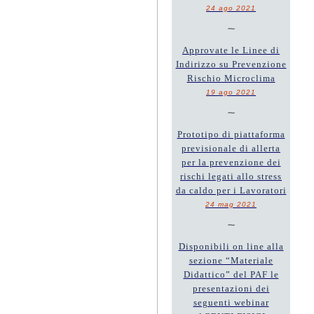
24 ago 2021
~
Approvate le Linee di
Indirizzo su Prevenzione
Rischio Microclima
19 ago 2021
~
Prototipo di piattaforma
previsionale di allerta
per la prevenzione dei
rischi legati allo stress
da caldo per i Lavoratori
24 mag 2021
~
Disponibili on line alla
sezione “Materiale
Didattico” del PAF le
presentazioni dei
seguenti webinar