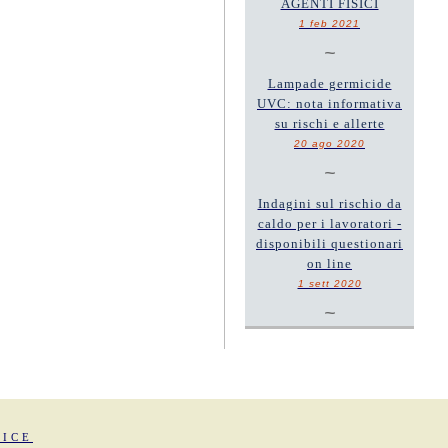
AGENTI FISICI
1 feb 2021
~
Lampade germicide
UVC: nota informativa
su rischi e allerte
20 ago 2020
~
Indagini sul rischio da
caldo per i lavoratori -
disponibili questionari
on line
1 sett 2020
~
FICE