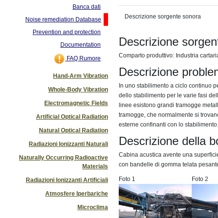
Banca dati
Descrizione sorgente sonora
Noise remediation Database
Prevention and protection
Descrizione sorgen
Documentation
Comparto produttivo: Industria cartari
FAQ Rumore
Descrizione proble
Hand-Arm Vibration
In uno stabilimento a ciclo continuo p
Whole-Body Vibration
dello stabilimento per le varie fasi de
Electromagnetic Fields
linee esistono grandi tramogge metall
tramogge, che normalmente si trovano a
Artificial Optical Radiation
esterne confinanti con lo stabilimento
Natural Optical Radiation
Descrizione della b
Radiazioni Ionizzanti Naturali
Cabina acustica avente una superficie 
Naturally Occurring Radioactive
con bandelle di gomma telata pesant
Materials
Foto 1
Foto 2
Radiazioni Ionizzanti Artificiali
Atmosfere Iperbariche
Microclima