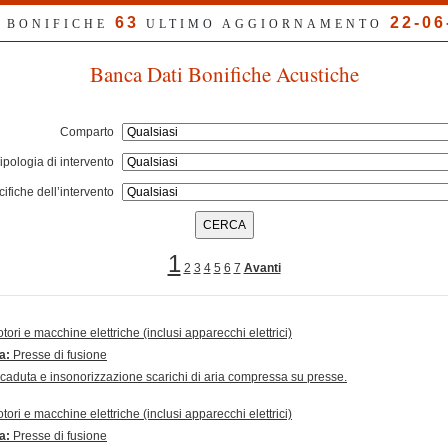
63
22-06
> BONIFICHE
ULTIMO AGGIORNAMENTO
Banca Dati Bonifiche Acustiche
Comparto
ipologia di intervento
ifiche dell’intervento
1
2
3
4
5
6
7
Avanti
tori e macchine elettriche (inclusi apparecchi elettrici)
ra:
Presse di fusione
 di caduta e insonorizzazione scarichi di aria compressa su presse.
tori e macchine elettriche (inclusi apparecchi elettrici)
ra:
Presse di fusione