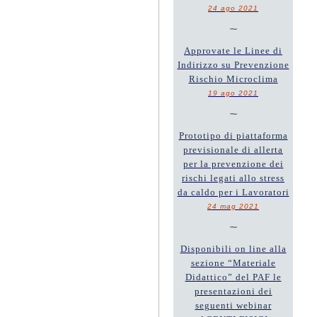
24 ago 2021
~
Approvate le Linee di
Indirizzo su Prevenzione
Rischio Microclima
19 ago 2021
~
Prototipo di piattaforma
previsionale di allerta
per la prevenzione dei
rischi legati allo stress
da caldo per i Lavoratori
24 mag 2021
~
Disponibili on line alla
sezione “Materiale
Didattico” del PAF le
presentazioni dei
seguenti webinar