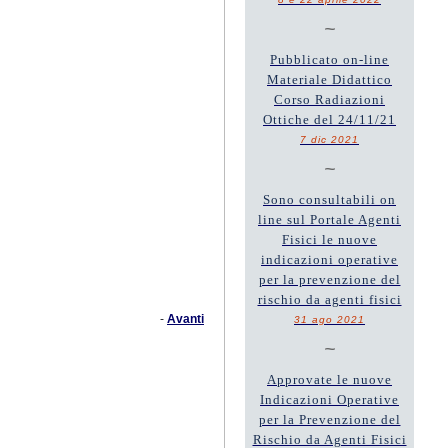
~
Pubblicato on-line
Materiale Didattico
Corso Radiazioni
Ottiche del 24/11/21
7 dic 2021
~
Sono consultabili on
line sul Portale Agenti
Fisici le nuove
indicazioni operative
per la prevenzione del
rischio da agenti fisici
-
Avanti
31 ago 2021
~
Approvate le nuove
Indicazioni Operative
per la Prevenzione del
Rischio da Agenti Fisici