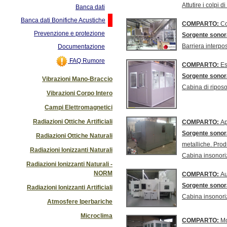
Attutire i colpi
Banca dati
Banca dati Bonifiche Acustiche
COMPARTO:
Co
Prevenzione e protezione
Sorgente sono
Barriera interpos
Documentazione
FAQ Rumore
COMPARTO:
Es
Sorgente sono
Vibrazioni Mano-Braccio
Cabina di riposo
Vibrazioni Corpo Intero
Campi Elettromagnetici
Radiazioni Ottiche Artificiali
COMPARTO:
Ap
Sorgente sono
Radiazioni Ottiche Naturali
metalliche. Produ
Radiazioni Ionizzanti Naturali
Cabina insonori
Radiazioni Ionizzanti Naturali -
NORM
COMPARTO:
Au
Sorgente sono
Radiazioni Ionizzanti Artificiali
Cabina insonoriz
Atmosfere Iperbariche
Microclima
COMPARTO:
Mo