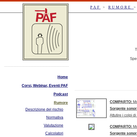
PAF
>
RUMORE
T
Spec
Home
Corsi, Webinar, Eventi PAF
Podcast
COMPARTO:
Mo
Rumore
Sorgente sono
Descrizione del rischio
Attutire i colpi
Normativa
Valutazione
COMPARTO:
Mo
Calcolatori
Sorgente sono