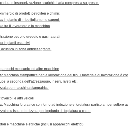
 di caduta e insonorizzazione scarichi di aria compressa su presse.
mmercio di prodotti petroliferi e chimici
ra:
Impianto di imbottigliamento saponi.
ta tra il lavoratore e la macchina
trazione petrolio greggio e gas naturali
ra:
Impianti estrattivi
 acustico in zona antideflagrante.
parecchi meccanici ed altre macchine
ra:
Macchina stampatrice per la lavorazione del filo. Il materiale di lavorazione è cost
ce, a seconda dell’attrezzaggio, inserti, rivetti etc.
zzata per macchina stampatrice
toveicoli e altri veicoli
ra:
Macchina forgiatrice con forno ad induzione e forgiatura particolari per settore 
zata su isola robotizzata per impianto di forgiatura a caldo
tori e macchine elettriche (inclusi apparecchi elettrici)