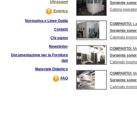
Ultrasuoni
Sorgente sono
Cabina operatore
Estetica
Normativa e Linee Guida
COMPARTO:
La
Contatti
Sorgente sono
Cabinato insono
Chi siamo
Newsletter
COMPARTO:
Mo
Documentazione per la Fornitura
Sorgente sono
dati
Cabinato insono
Materiale Didattico
COMPARTO:
Mo
FAQ
Sorgente sono
Cabinato insono