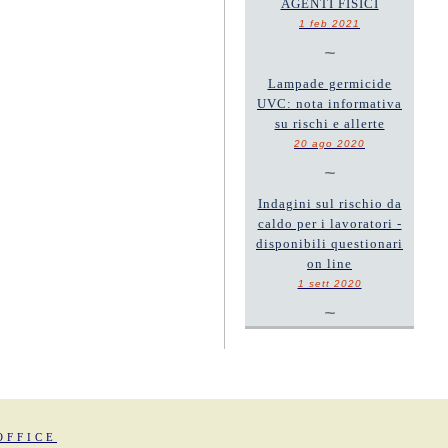
AGENTI FISICI
1 feb 2021
~
Lampade germicide
UVC: nota informativa
su rischi e allerte
20 ago 2020
~
Indagini sul rischio da
caldo per i lavoratori -
disponibili questionari
on line
1 sett 2020
~
OFFICE