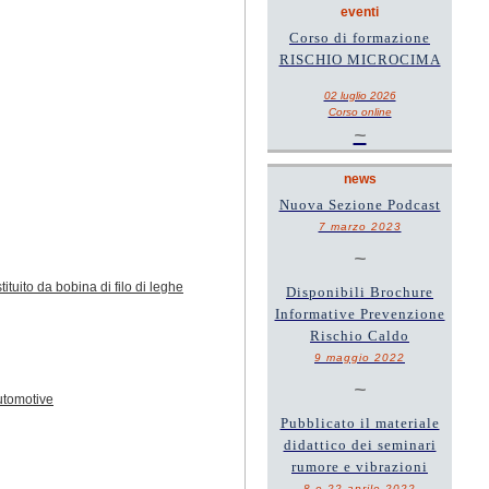
eventi
Corso di formazione
RISCHIO MICROCIMA
02 luglio 2026
Corso online
~
news
Nuova Sezione Podcast
7 marzo 2023
~
ituito da bobina di filo di leghe
Disponibili Brochure
Informative Prevenzione
Rischio Caldo
9 maggio 2022
~
automotive
Pubblicato il materiale
didattico dei seminari
rumore e vibrazioni
8 e 22 aprile 2022