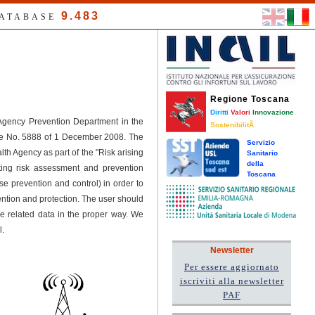
9.483
DATABASE
Regione Toscana
Diritti
Valori
Innovazione
 Agency Prevention Department in the
SostenibilitÃ
ree No. 5888 of 1 December 2008. The
Servizio
h Agency as part of the "Risk arising
Sanitario
della
ting risk assessment and prevention
Toscana
se prevention and control) in order to
tion and protection. The user should
he related data in the proper way. We
l.
Newsletter
Per essere aggiornato
iscriviti alla newsletter
PAF