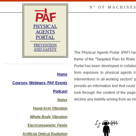
N° OF MACHINE
PHYSICAL
AGENTS
PORTAL
PREVENTION
AND SAFETY
The Physical Agents Portal (PAF) ha
frame of the "Targeted Plan for Ris
Portal has been developed in collabo
from exposure to physical agents i
Home
interventions in all working sectors"
Courses, Webinars, PAF Events
provide an information tool that co
Podcast
look through the content of the page
decline any liability arising from an 
Noise
Hand-Arm Vibration
Whole-Body Vibration
Electromagnetic Fields
Artificial Optical Radiation