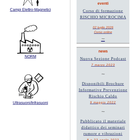
eventi
Campi Elettro-Magnetici
Corso di formazione
RISCHIO MICROCIMA
02 luglio 2026
Corso online
~
news
NORM
Nuova Sezione Podcast
7 marzo 2023
~
Disponibili Brochure
Informative Prevenzione
Rischio Caldo
9 maggio 2022
Ultrasuoni/Infrasuoni
~
Pubblicato il materiale
didattico dei seminari
rumore e vibrazioni
8 e 22 aprile 2022