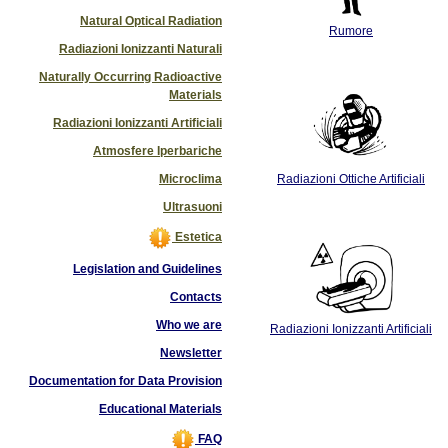
Natural Optical Radiation
Rumore
Radiazioni Ionizzanti Naturali
Naturally Occurring Radioactive
Materials
Radiazioni Ionizzanti Artificiali
Atmosfere Iperbariche
Microclima
Radiazioni Ottiche Artificiali
Ultrasuoni
Estetica
Legislation and Guidelines
Contacts
Who we are
Radiazioni Ionizzanti Artificiali
Newsletter
Documentation for Data Provision
Educational Materials
FAQ