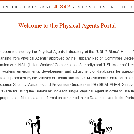
4.342
S IN THE DATABASE
- MEASURES IN THE 
Welcome to the Physical Agents Portal
s been realised by the Physical Agents Laboratory of the "USL 7 Siena" Health
ks arising from Physical Agents" approved by the Tuscany Region Committee Dec
ration with INAIL (Italian Workers' Compensation Authority) and "USL Modena" Healt
n working environments: development and adjustment of databases for suppor
 project promoted by the Ministry of Health and the CCM (National Centre for disea
uld support Security Managers and Prevention Operators in PHYSICAL AGENTS preven
 "Guide for using the Database" for each single Physical Agent in order to use t
improper use of the data and information contained in the Databases and in the Porta