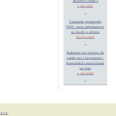
AGENTI FISICI
1 feb 2021
~
Lampade germicide
UVC: nota informativa
su rischi e allerte
20 ago 2020
~
Indagini sul rischio da
caldo per i lavoratori -
disponibili questionari
on line
1 sett 2020
~
FICE