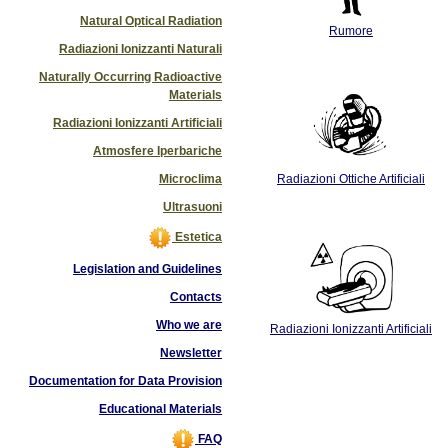
Natural Optical Radiation
Rumore
Radiazioni Ionizzanti Naturali
Naturally Occurring Radioactive
Materials
Radiazioni Ionizzanti Artificiali
Atmosfere Iperbariche
Microclima
Radiazioni Ottiche Artificiali
Ultrasuoni
Estetica
Legislation and Guidelines
Contacts
Who we are
Radiazioni Ionizzanti Artificiali
Newsletter
Documentation for Data Provision
Educational Materials
FAQ