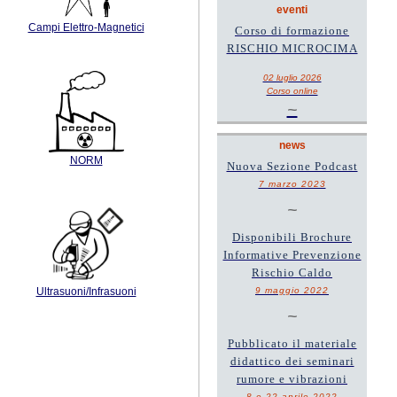
eventi
Campi Elettro-Magnetici
Corso di formazione
RISCHIO MICROCIMA
02 luglio 2026
Corso online
~
news
NORM
Nuova Sezione Podcast
7 marzo 2023
~
Disponibili Brochure
Informative Prevenzione
Rischio Caldo
9 maggio 2022
Ultrasuoni/Infrasuoni
~
Pubblicato il materiale
didattico dei seminari
rumore e vibrazioni
8 e 22 aprile 2022