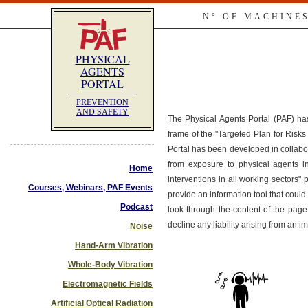
N° OF MACHINE
PHYSICAL
AGENTS
PORTAL
PREVENTION
AND SAFETY
The Physical Agents Portal (PAF) ha
frame of the "Targeted Plan for Ris
Portal has been developed in collabo
from exposure to physical agents i
Home
interventions in all working sectors"
Courses, Webinars, PAF Events
provide an information tool that co
Podcast
look through the content of the page
decline any liability arising from an 
Noise
Hand-Arm Vibration
Whole-Body Vibration
Electromagnetic Fields
Artificial Optical Radiation