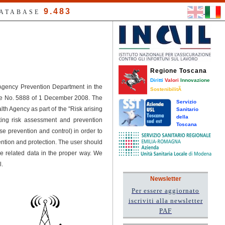
9.483
DATABASE
Regione Toscana
Diritti
Valori
Innovazione
 Agency Prevention Department in the
SostenibilitÃ
ree No. 5888 of 1 December 2008. The
Servizio
h Agency as part of the "Risk arising
Sanitario
della
ting risk assessment and prevention
Toscana
se prevention and control) in order to
tion and protection. The user should
he related data in the proper way. We
l.
Newsletter
Per essere aggiornato
iscriviti alla newsletter
PAF