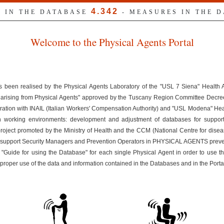
4.342
S IN THE DATABASE
- MEASURES IN THE 
Welcome to the Physical Agents Portal
s been realised by the Physical Agents Laboratory of the "USL 7 Siena" Health
ks arising from Physical Agents" approved by the Tuscany Region Committee Dec
ration with INAIL (Italian Workers' Compensation Authority) and "USL Modena" Healt
n working environments: development and adjustment of databases for suppor
 project promoted by the Ministry of Health and the CCM (National Centre for disea
uld support Security Managers and Prevention Operators in PHYSICAL AGENTS preven
 "Guide for using the Database" for each single Physical Agent in order to use t
improper use of the data and information contained in the Databases and in the Porta