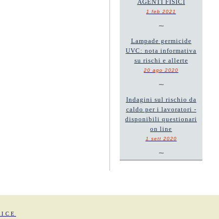
AGENTI FISICI
1 feb 2021
~
Lampade germicide
UVC: nota informativa
su rischi e allerte
20 ago 2020
~
Indagini sul rischio da
caldo per i lavoratori -
disponibili questionari
on line
1 sett 2020
~
FICE