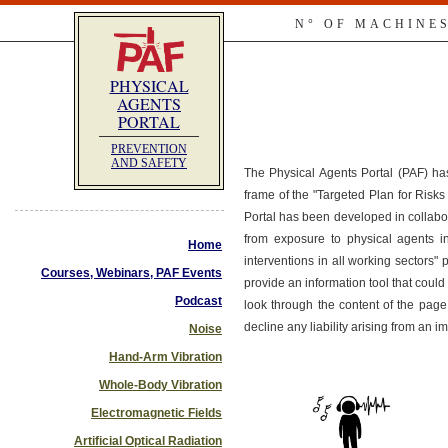
N° OF MACHINE
PHYSICAL
AGENTS
PORTAL
PREVENTION
AND SAFETY
The Physical Agents Portal (PAF) ha
frame of the "Targeted Plan for Ris
Portal has been developed in collabo
from exposure to physical agents i
Home
interventions in all working sectors"
Courses, Webinars, PAF Events
provide an information tool that co
Podcast
look through the content of the page
decline any liability arising from an 
Noise
Hand-Arm Vibration
Whole-Body Vibration
Electromagnetic Fields
Artificial Optical Radiation