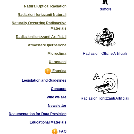
Natural Optical Radiation
Rumore
Radiazioni Ionizzanti Naturali
Naturally Occurring Radioactive
Materials
Radiazioni Ionizzanti Artificiali
Atmosfere Iperbariche
Microclima
Radiazioni Ottiche Artificiali
Ultrasuoni
Estetica
Legislation and Guidelines
Contacts
Who we are
Radiazioni Ionizzanti Artificiali
Newsletter
Documentation for Data Provision
Educational Materials
FAQ