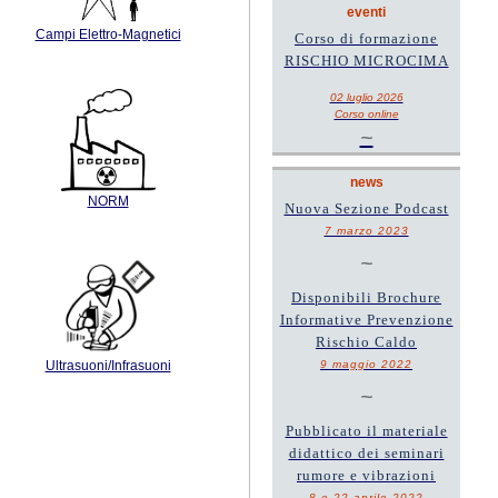
eventi
Campi Elettro-Magnetici
Corso di formazione
RISCHIO MICROCIMA
02 luglio 2026
Corso online
~
news
NORM
Nuova Sezione Podcast
7 marzo 2023
~
Disponibili Brochure
Informative Prevenzione
Rischio Caldo
9 maggio 2022
Ultrasuoni/Infrasuoni
~
Pubblicato il materiale
didattico dei seminari
rumore e vibrazioni
8 e 22 aprile 2022