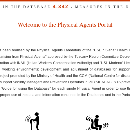
4.342
S IN THE DATABASE
- MEASURES IN THE 
Welcome to the Physical Agents Portal
s been realised by the Physical Agents Laboratory of the "USL 7 Siena" Health
ks arising from Physical Agents" approved by the Tuscany Region Committee Dec
ration with INAIL (Italian Workers' Compensation Authority) and "USL Modena" Healt
n working environments: development and adjustment of databases for suppor
 project promoted by the Ministry of Health and the CCM (National Centre for disea
uld support Security Managers and Prevention Operators in PHYSICAL AGENTS preven
 "Guide for using the Database" for each single Physical Agent in order to use t
improper use of the data and information contained in the Databases and in the Porta