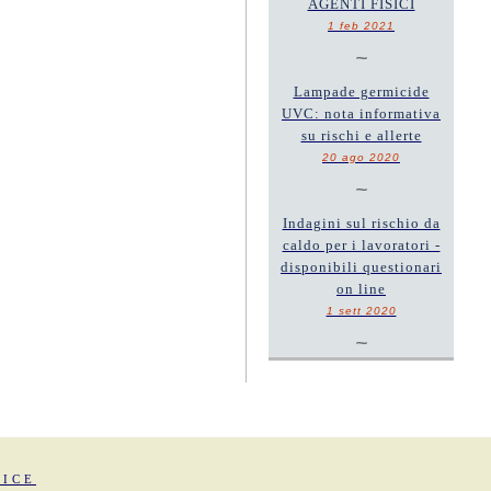
AGENTI FISICI
1 feb 2021
~
Lampade germicide
UVC: nota informativa
su rischi e allerte
20 ago 2020
~
Indagini sul rischio da
caldo per i lavoratori -
disponibili questionari
on line
1 sett 2020
~
FICE