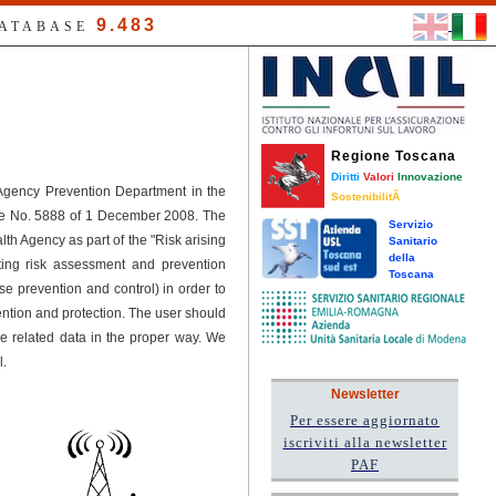
9.483
DATABASE
Regione Toscana
Diritti
Valori
Innovazione
 Agency Prevention Department in the
SostenibilitÃ
ree No. 5888 of 1 December 2008. The
Servizio
h Agency as part of the "Risk arising
Sanitario
della
ting risk assessment and prevention
Toscana
se prevention and control) in order to
tion and protection. The user should
he related data in the proper way. We
l.
Newsletter
Per essere aggiornato
iscriviti alla newsletter
PAF