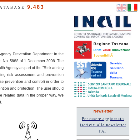
9.483
DATABASE
Regione Toscana
Diritti
Valori
Innovazione
 Agency Prevention Department in the
SostenibilitÃ
ree No. 5888 of 1 December 2008. The
Servizio
h Agency as part of the "Risk arising
Sanitario
della
ting risk assessment and prevention
Toscana
se prevention and control) in order to
tion and protection. The user should
he related data in the proper way. We
l.
Newsletter
Per essere aggiornato
iscriviti alla newsletter
PAF