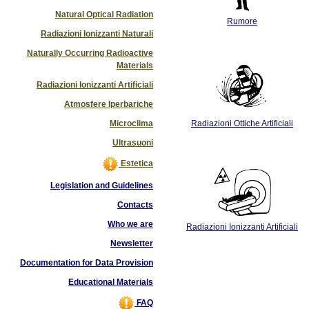
Natural Optical Radiation
Rumore
Radiazioni Ionizzanti Naturali
Naturally Occurring Radioactive
Materials
Radiazioni Ionizzanti Artificiali
Atmosfere Iperbariche
Microclima
Radiazioni Ottiche Artificiali
Ultrasuoni
Estetica
Legislation and Guidelines
Contacts
Who we are
Radiazioni Ionizzanti Artificiali
Newsletter
Documentation for Data Provision
Educational Materials
FAQ