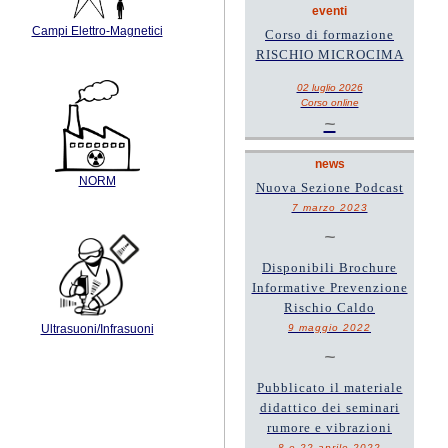
eventi
Campi Elettro-Magnetici
Corso di formazione
RISCHIO MICROCIMA
02 luglio 2026
Corso online
~
news
NORM
Nuova Sezione Podcast
7 marzo 2023
~
Disponibili Brochure
Informative Prevenzione
Rischio Caldo
9 maggio 2022
Ultrasuoni/Infrasuoni
~
Pubblicato il materiale
didattico dei seminari
rumore e vibrazioni
8 e 22 aprile 2022