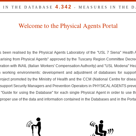
4.342
S IN THE DATABASE
- MEASURES IN THE 
Welcome to the Physical Agents Portal
s been realised by the Physical Agents Laboratory of the "USL 7 Siena" Health
ks arising from Physical Agents" approved by the Tuscany Region Committee Dec
ration with INAIL (Italian Workers' Compensation Authority) and "USL Modena" Healt
n working environments: development and adjustment of databases for suppor
 project promoted by the Ministry of Health and the CCM (National Centre for disea
uld support Security Managers and Prevention Operators in PHYSICAL AGENTS preven
 "Guide for using the Database" for each single Physical Agent in order to use t
improper use of the data and information contained in the Databases and in the Porta