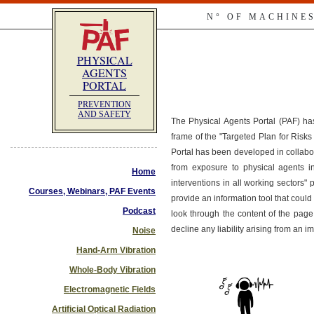
N° OF MACHINE
PHYSICAL
AGENTS
PORTAL
PREVENTION
AND SAFETY
The Physical Agents Portal (PAF) ha
frame of the "Targeted Plan for Ris
Portal has been developed in collabo
from exposure to physical agents i
Home
interventions in all working sectors"
Courses, Webinars, PAF Events
provide an information tool that co
Podcast
look through the content of the page
decline any liability arising from an 
Noise
Hand-Arm Vibration
Whole-Body Vibration
Electromagnetic Fields
Artificial Optical Radiation