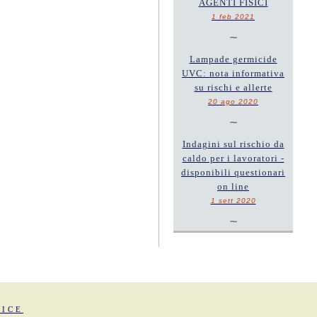
AGENTI FISICI
1 feb 2021
~
Lampade germicide
UVC: nota informativa
su rischi e allerte
20 ago 2020
~
Indagini sul rischio da
caldo per i lavoratori -
disponibili questionari
on line
1 sett 2020
~
FICE