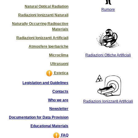
Natural Optical Radiation
Rumore
Radiazioni Ionizzanti Naturali
Naturally Occurring Radioactive
Materials
Radiazioni Ionizzanti Artificiali
Atmosfere Iperbariche
Microclima
Radiazioni Ottiche Artificiali
Ultrasuoni
Estetica
Legislation and Guidelines
Contacts
Who we are
Radiazioni Ionizzanti Artificiali
Newsletter
Documentation for Data Provision
Educational Materials
FAQ