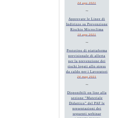
24 ago 2021
~
Approvate le Linee di
Indirizzo su Prevenzione
Rischio Microclima
19 ago 2021
~
Prototipo di piattaforma
previsionale di allerta
per la prevenzione dei
rischi legati allo stress
da caldo per i Lavoratori
24 mag 2021
~
Disponibili on line alla
sezione “Materiale
Didattico” del PAF le
presentazioni dei
seguenti webinar