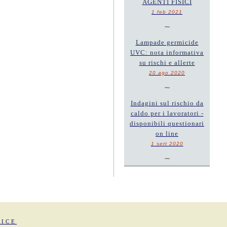
AGENTI FISICI
1 feb 2021
~
Lampade germicide
UVC: nota informativa
su rischi e allerte
20 ago 2020
~
Indagini sul rischio da
caldo per i lavoratori -
disponibili questionari
on line
1 sett 2020
~
FICE