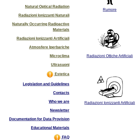
Natural Optical Radiation
Rumore
Radiazioni Ionizzanti Naturali
Naturally Occurring Radioactive
Materials
Radiazioni Ionizzanti Artificiali
Atmosfere Iperbariche
Microclima
Radiazioni Ottiche Artificiali
Ultrasuoni
Estetica
Legislation and Guidelines
Contacts
Who we are
Radiazioni Ionizzanti Artificiali
Newsletter
Documentation for Data Provision
Educational Materials
FAQ