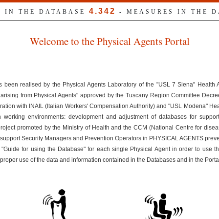
4.342
S IN THE DATABASE
- MEASURES IN THE 
Welcome to the Physical Agents Portal
s been realised by the Physical Agents Laboratory of the "USL 7 Siena" Health
ks arising from Physical Agents" approved by the Tuscany Region Committee Dec
ration with INAIL (Italian Workers' Compensation Authority) and "USL Modena" Healt
n working environments: development and adjustment of databases for suppor
 project promoted by the Ministry of Health and the CCM (National Centre for disea
uld support Security Managers and Prevention Operators in PHYSICAL AGENTS preven
 "Guide for using the Database" for each single Physical Agent in order to use t
improper use of the data and information contained in the Databases and in the Porta