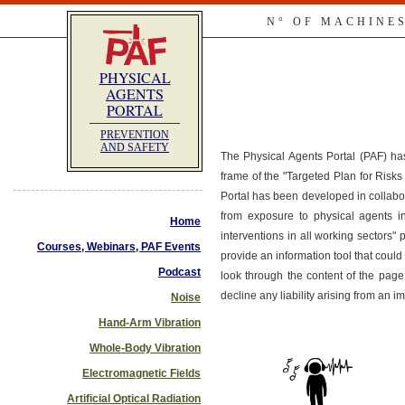
N° OF MACHINE
PHYSICAL
AGENTS
PORTAL
PREVENTION
AND SAFETY
The Physical Agents Portal (PAF) ha
frame of the "Targeted Plan for Ris
Portal has been developed in collabo
from exposure to physical agents i
Home
interventions in all working sectors"
Courses, Webinars, PAF Events
provide an information tool that co
Podcast
look through the content of the page
decline any liability arising from an 
Noise
Hand-Arm Vibration
Whole-Body Vibration
Electromagnetic Fields
Artificial Optical Radiation