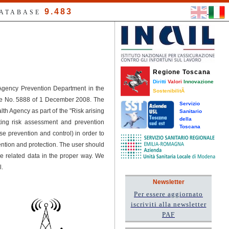
9.483
DATABASE
Regione Toscana
Diritti
Valori
Innovazione
 Agency Prevention Department in the
SostenibilitÃ
ree No. 5888 of 1 December 2008. The
Servizio
h Agency as part of the "Risk arising
Sanitario
della
ting risk assessment and prevention
Toscana
se prevention and control) in order to
tion and protection. The user should
he related data in the proper way. We
l.
Newsletter
Per essere aggiornato
iscriviti alla newsletter
PAF