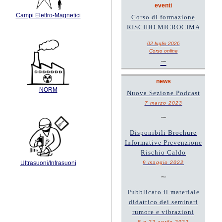
eventi
Campi Elettro-Magnetici
Corso di formazione
RISCHIO MICROCIMA
02 luglio 2026
Corso online
~
news
NORM
Nuova Sezione Podcast
7 marzo 2023
~
Disponibili Brochure
Informative Prevenzione
Rischio Caldo
9 maggio 2022
Ultrasuoni/Infrasuoni
~
Pubblicato il materiale
didattico dei seminari
rumore e vibrazioni
8 e 22 aprile 2022