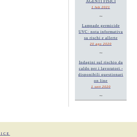
AGENTI FISICI
1 feb 2021
~
Lampade germicide
UVC: nota informativa
su rischi e allerte
20 ago 2020
~
Indagini sul rischio da
caldo per i lavoratori -
disponibili questionari
on line
1 sett 2020
~
FICE