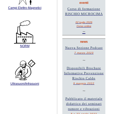
eventi
Campi Elettro-Magnetici
Corso di formazione
RISCHIO MICROCIMA
02 luglio 2026
Corso online
~
news
NORM
Nuova Sezione Podcast
7 marzo 2023
~
Disponibili Brochure
Informative Prevenzione
Rischio Caldo
9 maggio 2022
Ultrasuoni/Infrasuoni
~
Pubblicato il materiale
didattico dei seminari
rumore e vibrazioni
8 e 22 aprile 2022