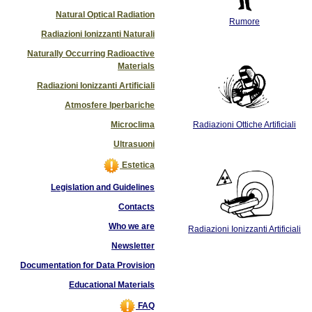
Natural Optical Radiation
Rumore
Radiazioni Ionizzanti Naturali
Naturally Occurring Radioactive
Materials
Radiazioni Ionizzanti Artificiali
Atmosfere Iperbariche
Microclima
Radiazioni Ottiche Artificiali
Ultrasuoni
Estetica
Legislation and Guidelines
Contacts
Who we are
Radiazioni Ionizzanti Artificiali
Newsletter
Documentation for Data Provision
Educational Materials
FAQ