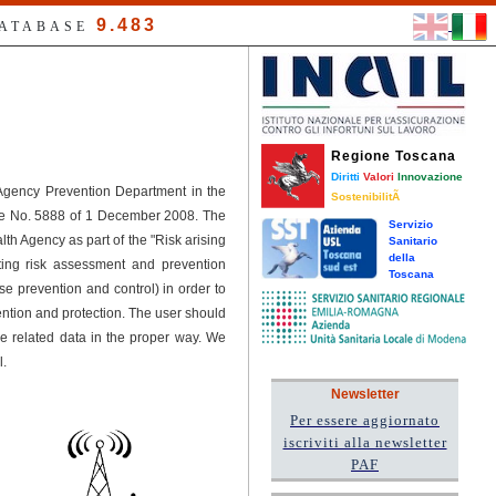
9.483
DATABASE
Regione Toscana
Diritti
Valori
Innovazione
 Agency Prevention Department in the
SostenibilitÃ
ree No. 5888 of 1 December 2008. The
Servizio
h Agency as part of the "Risk arising
Sanitario
della
ting risk assessment and prevention
Toscana
se prevention and control) in order to
tion and protection. The user should
he related data in the proper way. We
l.
Newsletter
Per essere aggiornato
iscriviti alla newsletter
PAF