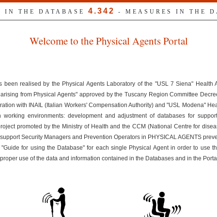
4.342
S IN THE DATABASE
- MEASURES IN THE 
Welcome to the Physical Agents Portal
s been realised by the Physical Agents Laboratory of the "USL 7 Siena" Health
ks arising from Physical Agents" approved by the Tuscany Region Committee Dec
ration with INAIL (Italian Workers' Compensation Authority) and "USL Modena" Healt
n working environments: development and adjustment of databases for suppor
 project promoted by the Ministry of Health and the CCM (National Centre for disea
uld support Security Managers and Prevention Operators in PHYSICAL AGENTS preven
 "Guide for using the Database" for each single Physical Agent in order to use t
improper use of the data and information contained in the Databases and in the Porta