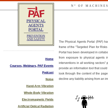
N° OF MACHINE
PHYSICAL
AGENTS
PORTAL
PREVENTION
AND SAFETY
The Physical Agents Portal (PAF) ha
frame of the "Targeted Plan for Ris
Portal has been developed in collabo
from exposure to physical agents i
Home
interventions in all working sectors"
Courses, Webinars, PAF Events
provide an information tool that co
Podcast
look through the content of the page
decline any liability arising from an 
Noise
Hand-Arm Vibration
Whole-Body Vibration
Electromagnetic Fields
Artificial Optical Radiation