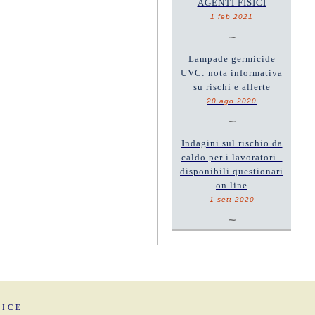
AGENTI FISICI
1 feb 2021
~
Lampade germicide
UVC: nota informativa
su rischi e allerte
20 ago 2020
~
Indagini sul rischio da
caldo per i lavoratori -
disponibili questionari
on line
1 sett 2020
~
FICE