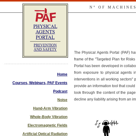
N° OF MACHINE
PHYSICAL
AGENTS
PORTAL
PREVENTION
AND SAFETY
The Physical Agents Portal (PAF) ha
frame of the "Targeted Plan for Ris
Portal has been developed in collabo
from exposure to physical agents i
Home
interventions in all working sectors"
Courses, Webinars, PAF Events
provide an information tool that co
Podcast
look through the content of the page
decline any liability arising from an 
Noise
Hand-Arm Vibration
Whole-Body Vibration
Electromagnetic Fields
Artificial Optical Radiation