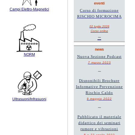
eventi
Campi Elettro-Magnetici
Corso di formazione
RISCHIO MICROCIMA
02 luglio 2026
Corso online
~
news
NORM
Nuova Sezione Podcast
7 marzo 2023
~
Disponibili Brochure
Informative Prevenzione
Rischio Caldo
9 maggio 2022
Ultrasuoni/Infrasuoni
~
Pubblicato il materiale
didattico dei seminari
rumore e vibrazioni
8 e 22 aprile 2022