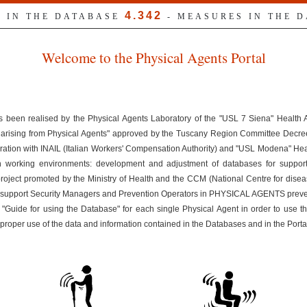
4.342
S IN THE DATABASE
- MEASURES IN THE 
Welcome to the Physical Agents Portal
s been realised by the Physical Agents Laboratory of the "USL 7 Siena" Health
ks arising from Physical Agents" approved by the Tuscany Region Committee Dec
ration with INAIL (Italian Workers' Compensation Authority) and "USL Modena" Healt
n working environments: development and adjustment of databases for suppor
 project promoted by the Ministry of Health and the CCM (National Centre for disea
uld support Security Managers and Prevention Operators in PHYSICAL AGENTS preven
 "Guide for using the Database" for each single Physical Agent in order to use t
improper use of the data and information contained in the Databases and in the Porta