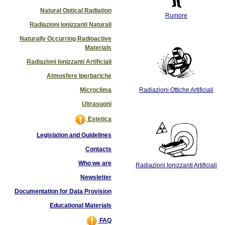
Natural Optical Radiation
Rumore
Radiazioni Ionizzanti Naturali
Naturally Occurring Radioactive
Materials
Radiazioni Ionizzanti Artificiali
Atmosfere Iperbariche
Microclima
Radiazioni Ottiche Artificiali
Ultrasuoni
Estetica
Legislation and Guidelines
Contacts
Who we are
Radiazioni Ionizzanti Artificiali
Newsletter
Documentation for Data Provision
Educational Materials
FAQ