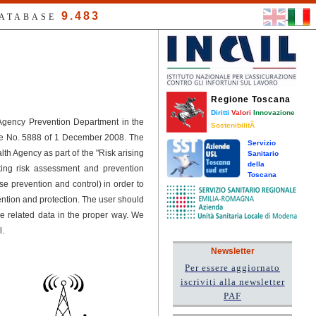
9.483
DATABASE
Regione Toscana
Diritti
Valori
Innovazione
 Agency Prevention Department in the
SostenibilitÃ
ree No. 5888 of 1 December 2008. The
Servizio
h Agency as part of the "Risk arising
Sanitario
della
ting risk assessment and prevention
Toscana
se prevention and control) in order to
tion and protection. The user should
he related data in the proper way. We
l.
Newsletter
Per essere aggiornato
iscriviti alla newsletter
PAF