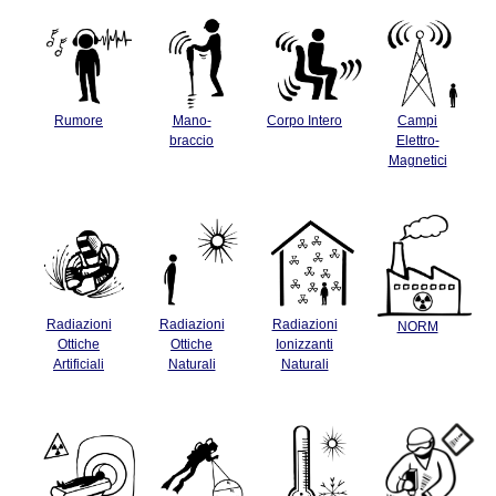
Rumore
Mano-
Corpo Intero
Campi
braccio
Elettro-
Magnetici
Radiazioni
Radiazioni
Radiazioni
NORM
Ottiche
Ottiche
Ionizzanti
Artificiali
Naturali
Naturali