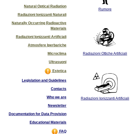
Natural Optical Radiation
Rumore
Radiazioni Ionizzanti Naturali
Naturally Occurring Radioactive
Materials
Radiazioni Ionizzanti Artificiali
Atmosfere Iperbariche
Microclima
Radiazioni Ottiche Artificiali
Ultrasuoni
Estetica
Legislation and Guidelines
Contacts
Who we are
Radiazioni Ionizzanti Artificiali
Newsletter
Documentation for Data Provision
Educational Materials
FAQ