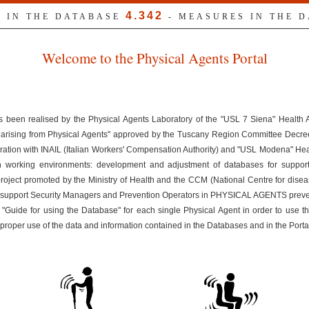
4.342
S IN THE DATABASE
- MEASURES IN THE 
Welcome to the Physical Agents Portal
s been realised by the Physical Agents Laboratory of the "USL 7 Siena" Health
ks arising from Physical Agents" approved by the Tuscany Region Committee Dec
ration with INAIL (Italian Workers' Compensation Authority) and "USL Modena" Healt
n working environments: development and adjustment of databases for suppor
 project promoted by the Ministry of Health and the CCM (National Centre for disea
uld support Security Managers and Prevention Operators in PHYSICAL AGENTS preven
 "Guide for using the Database" for each single Physical Agent in order to use t
improper use of the data and information contained in the Databases and in the Porta