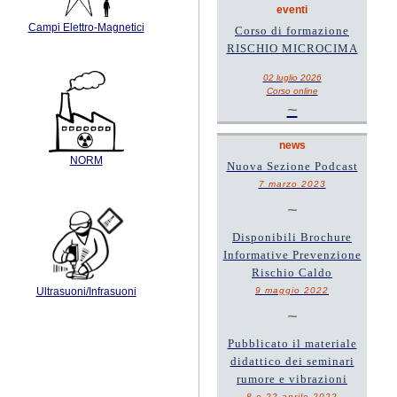
eventi
Campi Elettro-Magnetici
Corso di formazione
RISCHIO MICROCIMA
02 luglio 2026
Corso online
~
news
NORM
Nuova Sezione Podcast
7 marzo 2023
~
Disponibili Brochure
Informative Prevenzione
Rischio Caldo
9 maggio 2022
Ultrasuoni/Infrasuoni
~
Pubblicato il materiale
didattico dei seminari
rumore e vibrazioni
8 e 22 aprile 2022