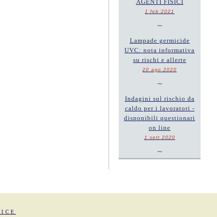
AGENTI FISICI
1 feb 2021
~
Lampade germicide
UVC: nota informativa
su rischi e allerte
20 ago 2020
~
Indagini sul rischio da
caldo per i lavoratori -
disponibili questionari
on line
1 sett 2020
~
FICE