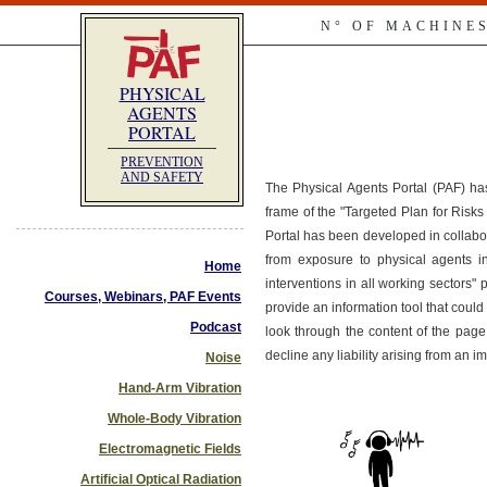
N° OF MACHINE
PHYSICAL
AGENTS
PORTAL
PREVENTION
AND SAFETY
The Physical Agents Portal (PAF) ha
frame of the "Targeted Plan for Ris
Portal has been developed in collabo
from exposure to physical agents i
Home
interventions in all working sectors"
Courses, Webinars, PAF Events
provide an information tool that co
Podcast
look through the content of the page
decline any liability arising from an 
Noise
Hand-Arm Vibration
Whole-Body Vibration
Electromagnetic Fields
Artificial Optical Radiation