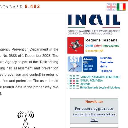
9.483
DATABASE
Regione Toscana
Diritti
Valori
Innovazione
 Agency Prevention Department in the
SostenibilitÃ
ree No. 5888 of 1 December 2008. The
Servizio
h Agency as part of the "Risk arising
Sanitario
della
ting risk assessment and prevention
Toscana
se prevention and control) in order to
tion and protection. The user should
he related data in the proper way. We
l.
Newsletter
Per essere aggiornato
iscriviti alla newsletter
PAF