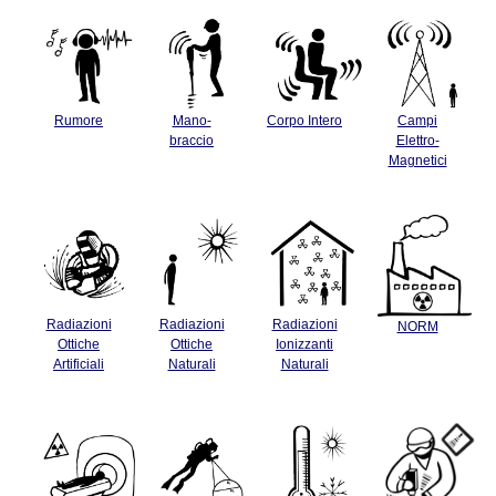
Rumore
Mano-
Corpo Intero
Campi
braccio
Elettro-
Magnetici
Radiazioni
Radiazioni
Radiazioni
NORM
Ottiche
Ottiche
Ionizzanti
Artificiali
Naturali
Naturali