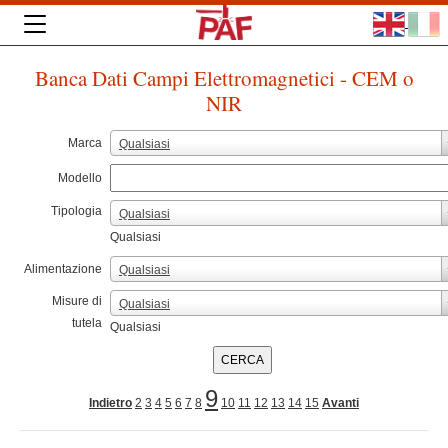
Banca Dati Campi Elettromagnetici - CEM o
NIR
Marca
Qualsiasi
Modello
Tipologia
Qualsiasi
Qualsiasi
Alimentazione
Qualsiasi
Misure di
Qualsiasi
tutela
Qualsiasi
9
Indietro
2
3
4
5
6
7
8
10
11
12
13
14
15
Avanti