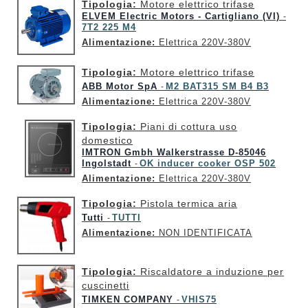
Tipologia:
Motore elettrico trifase
ELVEM Electric Motors - Cartigliano (VI)
-
7T2 225 M4
Alimentazione:
Elettrica 220V-380V
Tipologia:
Motore elettrico trifase
ABB Motor SpA
M2 BAT315 SM B4 B3
-
Alimentazione:
Elettrica 220V-380V
Tipologia:
Piani di cottura uso
domestico
IMTRON Gmbh Walkerstrasse D-85046
Ingolstadt
OK inducer cooker OSP 502
-
Alimentazione:
Elettrica 220V-380V
Tipologia:
Pistola termica aria
Tutti
TUTTI
-
Alimentazione:
NON IDENTIFICATA
Tipologia:
Riscaldatore a induzione per
cuscinetti
TIMKEN COMPANY
VHIS75
-