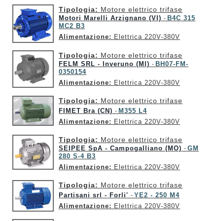
Tipologia:
Motore elettrico trifase
Motori Marelli Arzignano (VI)
B4C 315
-
MC2 B3
Alimentazione:
Elettrica 220V-380V
Tipologia:
Motore elettrico trifase
FELM SRL - Inveruno (MI)
BH07-FM-
-
0350154
Alimentazione:
Elettrica 220V-380V
Tipologia:
Motore elettrico trifase
FIMET Bra (CN)
M355 L4
-
Alimentazione:
Elettrica 220V-380V
Tipologia:
Motore elettrico trifase
SEIPEE SpA - Campogalliano (MO)
GM
-
280 S-4 B3
Alimentazione:
Elettrica 220V-380V
Tipologia:
Motore elettrico trifase
Partisani srl - Forli'
YE2 - 250 M4
-
Alimentazione:
Elettrica 220V-380V