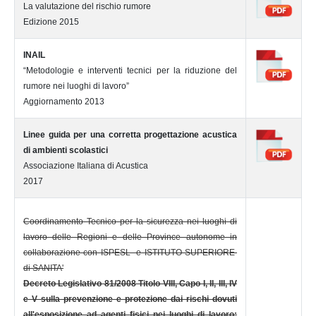
La valutazione del rischio rumore
Edizione 2015
INAIL
“Metodologie e interventi tecnici per la riduzione del
rumore nei luoghi di lavoro”
Aggiornamento 2013
Linee guida per una corretta progettazione acustica
di ambienti scolastici
Associazione Italiana di Acustica
2017
Coordinamento Tecnico per la sicurezza nei luoghi di
lavoro delle Regioni e delle Province autonome in
collaborazione con ISPESL e ISTITUTO SUPERIORE
di SANITA'
Decreto Legislativo 81/2008 Titolo VIII, Capo I, II, III, IV
e V sulla prevenzione e protezione dai rischi dovuti
all'esposizione ad agenti fisici nei luoghi di lavoro: