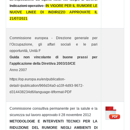
Indicazioni operative
IN VIGORE PER IL RUMORE LE
NUOVE LINEE DI INDIRIZZO APPROVATE IL
21/07/2021
Commissione europea - Direzione generale per
l’Occupazione, gli affari sociali e le pari
opportunità, Unità F
Guida non vincolante di buone prassi per
l'applicazione della Direttiva 2003/10/CE
Anno 2007
https://op.europa.eu/en/publication-
detail/-/publication/966d34a0-a10f-4d93-9672-
d314438234d6/language-it/format-PDF
Commissione consultiva permanente per la salute e la
sicurezza sul lavoro approvato il 28 novembre 2012
METODOLOGIE E INTERVENTI TECNICI PER LA
RIDUZIONE DEL RUMORE NEGLI AMBIENTI DI