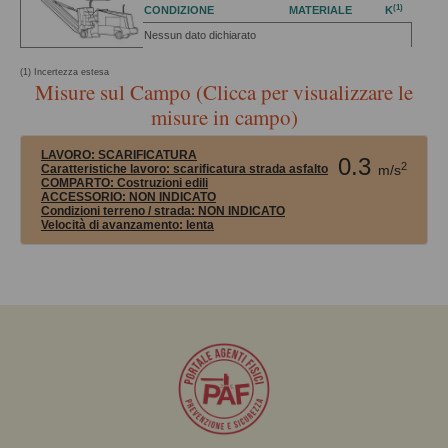
(1)
CONDIZIONE
MATERIALE
K
Nessun dato dichiarato
(1) Incertezza estesa
Misure sul Campo (Clicca per visualizzare le
misure in campo)
LAVORO:
SCARIFICATURA
0.3
2
Caratteristiche lavoro: scarificatura strada asfalto
m/s
COMPARTO:
Costruzioni edili
ACCESSORIO:
NON INDICATO
Condizioni terreno / strada:
NON INDICATO
Velocità di avanzamento:
lenta