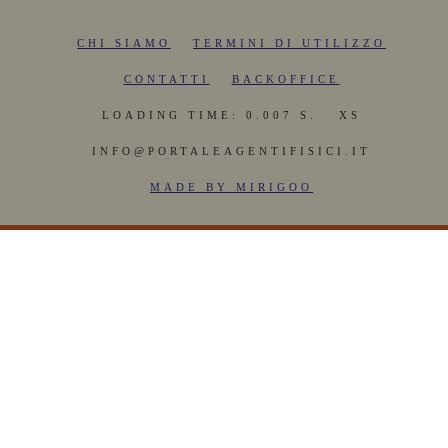
CHI SIAMO
TERMINI DI UTILIZZO
CONTATTI
BACKOFFICE
LOADING TIME: 0.007 S.
XS
INFO@PORTALEAGENTIFISICI.IT
MADE BY MIRIGOO