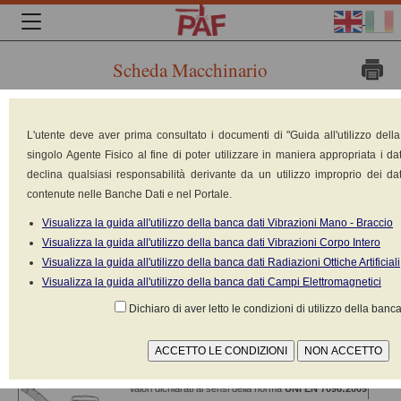
Scheda Macchinario
Marca:
L'utente deve aver prima consultato i documenti di "Guida all'utilizzo dell
BITELLI
singolo Agente Fisico al fine di poter utilizzare in maniera appropriata i dat
Modello:
declina qualsiasi responsabilità derivante da un utilizzo improprio dei dat
VOLPE
contenute nelle Banche Dati e nel Portale.
SF
100T4
Visualizza la guida all'utilizzo della banca dati Vibrazioni Mano - Braccio
Tipologia:
Visualizza la guida all'utilizzo della banca dati Vibrazioni Corpo Intero
Scarificatrice
Visualizza la guida all'utilizzo della banca dati Radiazioni Ottiche Artificiali
Costruito nel:
Visualizza la guida all'utilizzo della banca dati Campi Elettromagnetici
n.d.
Peso: 14500
Dichiaro di aver letto le condizioni di utilizzo della banca
kg
Potenza: 182.38 kW
Alimentazione: Motore a scoppio diesel
Valori dichiarati ai sensi della norma
UNI EN 7096:2009