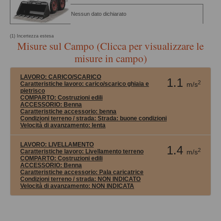
Nessun dato dichiarato
(1) Incertezza estesa
Misure sul Campo (Clicca per visualizzare le
misure in campo)
LAVORO:
CARICO/SCARICO
1.1
2
Caratteristiche lavoro: carico/scarico ghiaia e
m/s
pietrisco
COMPARTO:
Costruzioni edili
ACCESSORIO:
Benna
Caratteristiche accessorio: benna
Condizioni terreno / strada:
Strada: buone condizioni
Velocità di avanzamento:
lenta
LAVORO:
LIVELLAMENTO
1.4
2
Caratteristiche lavoro: Livellamento terreno
m/s
COMPARTO:
Costruzioni edili
ACCESSORIO:
Benna
Caratteristiche accessorio: Pala caricatrice
Condizioni terreno / strada:
NON INDICATO
Velocità di avanzamento:
NON INDICATA