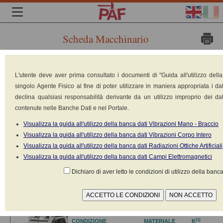
Scheda Macchinario
Marca:
L'utente deve aver prima consultato i documenti di "Guida all'utilizzo dell
CASE
singolo Agente Fisico al fine di poter utilizzare in maniera appropriata i dat
Modello:
declina qualsiasi responsabilità derivante da un utilizzo improprio dei dat
1840
contenute nelle Banche Dati e nel Portale.
Tipologia:
Mini ruspe
Visualizza la guida all'utilizzo della banca dati Vibrazioni Mano - Braccio
Costruito nel:
Visualizza la guida all'utilizzo della banca dati Vibrazioni Corpo Intero
n.d.
Visualizza la guida all'utilizzo della banca dati Radiazioni Ottiche Artificiali
Peso: 1840 kg
Visualizza la guida all'utilizzo della banca dati Campi Elettromagnetici
Potenza:
50.96 kW
Dichiaro di aver letto le condizioni di utilizzo della banca
Alimentazione: Motore a scoppio diesel
Valori dichiarati ai sensi della norma
UNI EN 7096:2009
(1)
CONDIZIONE
MATERIALE
K