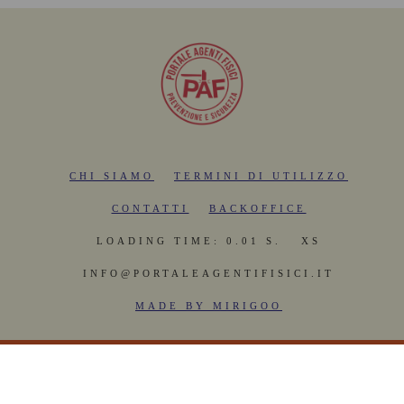
CHI SIAMO
TERMINI DI UTILIZZO
CONTATTI
BACKOFFICE
LOADING TIME: 0.01 S.
XS
INFO@PORTALEAGENTIFISICI.IT
MADE BY MIRIGOO