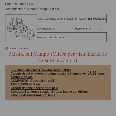
Potenza: 195.79 kW
Alimentazione: Motore a scoppio diesel
Valori dichiarati ai sensi della norma
UNI EN 7096:2009
(1)
CONDIZIONE
MATERIALE
K
Nessun dato dichiarato
(1) Incertezza estesa
Misure sul Campo (Clicca per visualizzare le
misure in campo)
LAVORO:
MOVIMENTAZIONE MATERIALI
0.8
2
Caratteristiche lavoro: movimentazione in impianto
m/s
sabbia e ghiaia
COMPARTO:
Costruzioni edili
ACCESSORIO:
Pala
Caratteristiche accessorio: pala
Condizioni terreno / strada:
Strada: buone condizioni
Velocità di avanzamento:
lenta