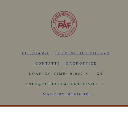
CHI SIAMO
TERMINI DI UTILIZZO
CONTATTI
BACKOFFICE
LOADING TIME: 0.007 S.
XS
INFO@PORTALEAGENTIFISICI.IT
MADE BY MIRIGOO